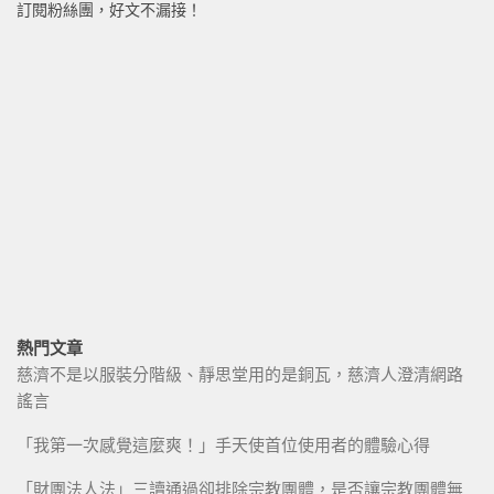
訂閱粉絲團，好文不漏接！
熱門文章
慈濟不是以服裝分階級、靜思堂用的是銅瓦，慈濟人澄清網路
謠言
「我第一次感覺這麼爽！」手天使首位使用者的體驗心得
「財團法人法」三讀通過卻排除宗教團體，是否讓宗教團體無