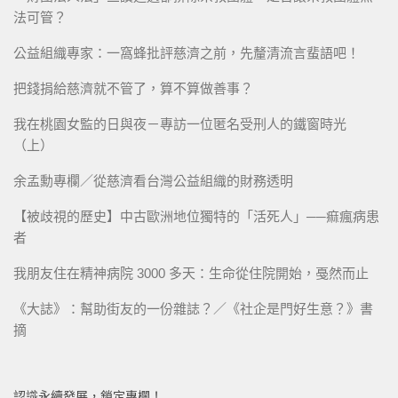
法可管？
公益組織專家：一窩蜂批評慈濟之前，先釐清流言蜚語吧！
把錢捐給慈濟就不管了，算不算做善事？
我在桃園女監的日與夜－專訪一位匿名受刑人的鐵窗時光
（上）
余孟勳專欄／從慈濟看台灣公益組織的財務透明
【被歧視的歷史】中古歐洲地位獨特的「活死人」──痲瘋病患
者
我朋友住在精神病院 3000 多天：生命從住院開始，戞然而止
《大誌》：幫助街友的一份雜誌？／《社企是門好生意？》書
摘
認識永續發展，鎖定專欄！