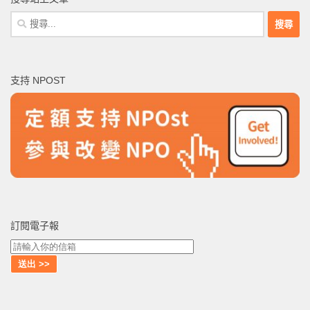
搜
尋
關
鍵
支持 NPOST
字:
訂閱電子報