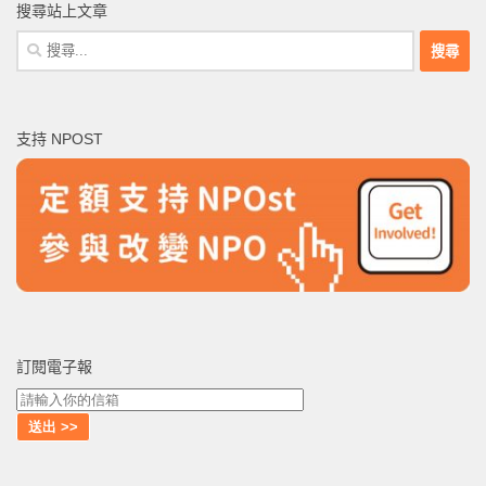
搜尋站上文章
搜
尋
關
鍵
支持 NPOST
字:
訂閱電子報