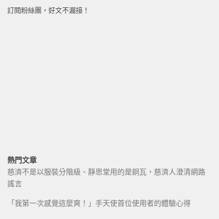
訂閱粉絲團，好文不漏接！
熱門文章
慈濟不是以服裝分階級、靜思堂用的是銅瓦，慈濟人澄清網路
謠言
「我第一次感覺這麼爽！」手天使首位使用者的體驗心得