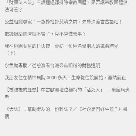
「財團法人法」三讀通過卻排除宗教團體，是否讓宗教團體無
法可管？
公益組織專家：一窩蜂批評慈濟之前，先釐清流言蜚語吧！
把錢捐給慈濟就不管了，算不算做善事？
我在桃園女監的日與夜－專訪一位匿名受刑人的鐵窗時光
（上）
余孟勳專欄／從慈濟看台灣公益組織的財務透明
我朋友住在精神病院 3000 多天：生命從住院開始，戞然而止
【被歧視的歷史】中古歐洲地位獨特的「活死人」──痲瘋病患
者
《大誌》：幫助街友的一份雜誌？／《社企是門好生意？》書
摘