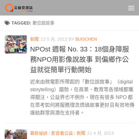
Skip to content
TAGGED:
數位說故事
新聞
13 5 月, 2013
BY
BUGCHEN
NPOst 週報 No. 33：18個身障服
務NPO用影像說故事 到偏鄉作公
益就從簡單行動開始
近來由微電影所帶起的「數位說故事」（digital
storytelling）趨勢，在商業、教育等各領域都獲
得關注，公益界也不例外，現在有很多 NPO 都
在思考如何將服務理念透過故事更好且有效地傳
達給群眾與潛在支持者。
募款祕訣
/
影音看公益
/
新聞
21 4 月, 2013