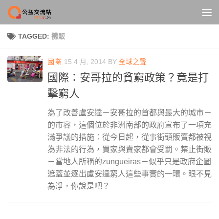
Skip to content
TAGGED:
攤販
國際
15 4 月, 2014
BY
全球之聲
國際：安哥拉的貧窮政策？竟是打
擊窮人
為了改善盧安達－安哥拉的首都與最大的城市－
的市容，這個位於非洲南部的政府宣布了一項充
滿爭議的措施：從今日起，從事街頭販賣都被視
為非法的行為，買家與賣家都會受罰。禁止街販
－當地人所稱的zungueiras－似乎只是政府企圖
遮蓋並逐出盧安達窮人這些事實的一環。眼不見
為淨，你說是吧？