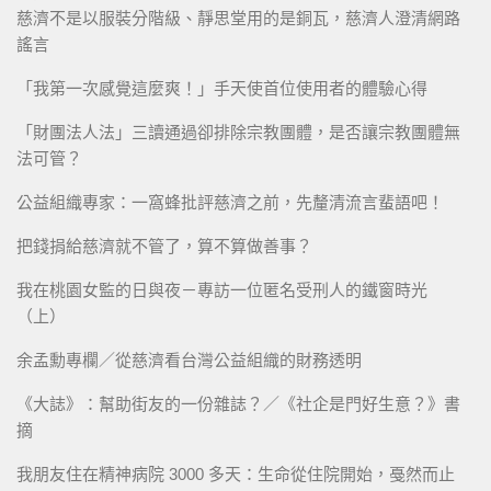
慈濟不是以服裝分階級、靜思堂用的是銅瓦，慈濟人澄清網路
謠言
「我第一次感覺這麼爽！」手天使首位使用者的體驗心得
「財團法人法」三讀通過卻排除宗教團體，是否讓宗教團體無
法可管？
公益組織專家：一窩蜂批評慈濟之前，先釐清流言蜚語吧！
把錢捐給慈濟就不管了，算不算做善事？
我在桃園女監的日與夜－專訪一位匿名受刑人的鐵窗時光
（上）
余孟勳專欄／從慈濟看台灣公益組織的財務透明
《大誌》：幫助街友的一份雜誌？／《社企是門好生意？》書
摘
我朋友住在精神病院 3000 多天：生命從住院開始，戞然而止