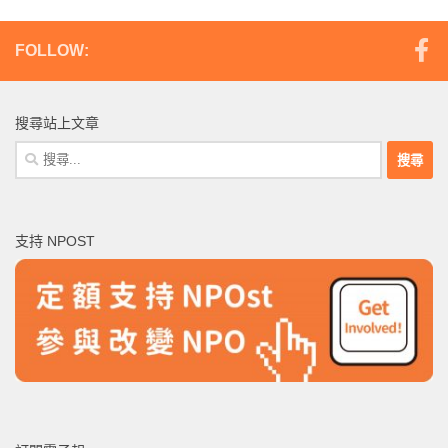
FOLLOW:
搜尋站上文章
搜
尋
關
鍵
支持 NPOST
字: