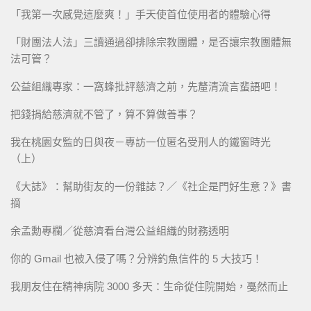
「我第一次感覺這麼爽！」手天使首位使用者的體驗心得
「財團法人法」三讀通過卻排除宗教團體，是否讓宗教團體無
法可管？
公益組織專家：一窩蜂批評慈濟之前，先釐清流言蜚語吧！
把錢捐給慈濟就不管了，算不算做善事？
我在桃園女監的日與夜－專訪一位匿名受刑人的鐵窗時光
（上）
《大誌》：幫助街友的一份雜誌？／《社企是門好生意？》書
摘
余孟勳專欄／從慈濟看台灣公益組織的財務透明
你的 Gmail 也被入侵了嗎？分辨釣魚信件的 5 大技巧！
我朋友住在精神病院 3000 多天：生命從住院開始，戞然而止