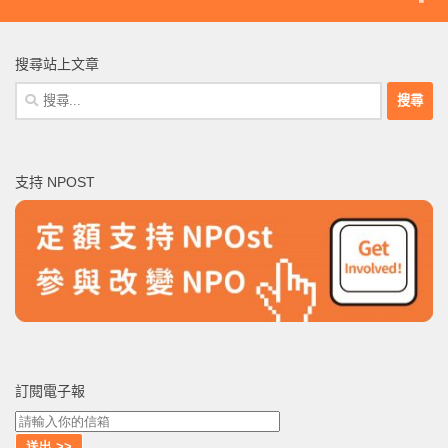
搜尋站上文章
搜
尋
關
鍵
支持 NPOST
字:
訂閱電子報