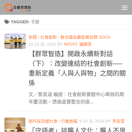
Skip to content
TAGGED:
手語
新聞
/
社會創新
/
聯合國永續發展目標 SDGS
10 12 月, 2021
BY
NPOST 編輯室
【群眾智造】開啟永續新對話
（下）：改變連結的社會創新──
重新定義「人與人與物」之間的關
係
文／詹筑涵 編按：社會創新實驗中心舉辦四周
年慶活動，透過虛實整合的座...
新科技改變社會
/
行動無礙
9 10 月, 2018
BY
李奕萱
「守語者」談聾人文化：聾人不是