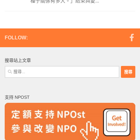
種子關係有多大。」結束與愛...
FOLLOW:
搜尋站上文章
搜
尋
關
鍵
支持 NPOST
字: