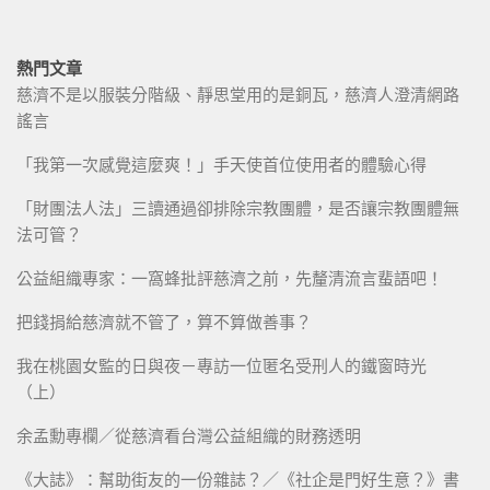
熱門文章
慈濟不是以服裝分階級、靜思堂用的是銅瓦，慈濟人澄清網路
謠言
「我第一次感覺這麼爽！」手天使首位使用者的體驗心得
「財團法人法」三讀通過卻排除宗教團體，是否讓宗教團體無
法可管？
公益組織專家：一窩蜂批評慈濟之前，先釐清流言蜚語吧！
把錢捐給慈濟就不管了，算不算做善事？
我在桃園女監的日與夜－專訪一位匿名受刑人的鐵窗時光
（上）
余孟勳專欄／從慈濟看台灣公益組織的財務透明
《大誌》：幫助街友的一份雜誌？／《社企是門好生意？》書