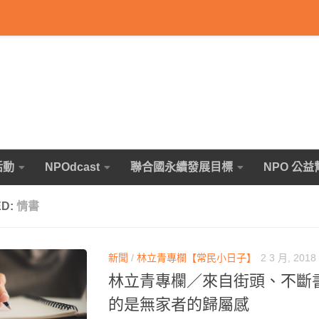
活動
NPOdcast
聯合國永續發展目標
NPO 公益
ED:
情書
新聞
/
林立青專欄【常民小日子】
2 3 月, 2018
林立青專欄／來自街頭、不斷
的是無家者的歸屬感