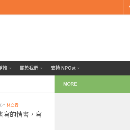
幫推
關於我們
支持 NPOst
MORE
BY
林立青
書寫的情書，寫