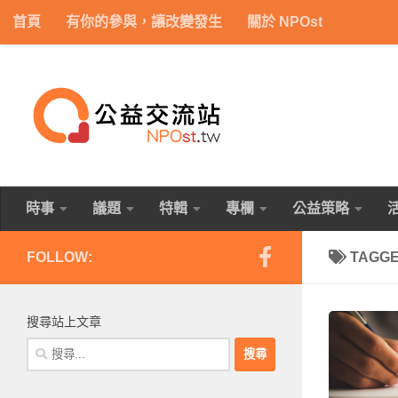
首頁
有你的參與，讓改變發生
關於 NPOst
Skip to content
時事
議題
特輯
專欄
公益策略
FOLLOW:
TAGG
搜尋站上文章
搜
尋
關