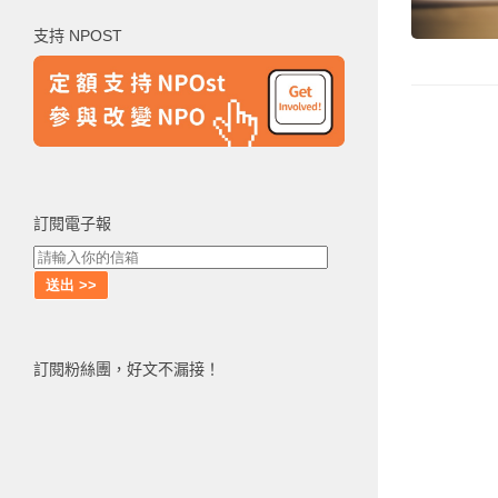
鍵
支持 NPOST
字:
訂閱電子報
訂閱粉絲團，好文不漏接！