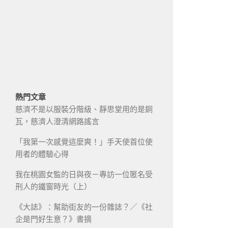
熱門文章
慈濟不是以服裝分階級、靜思堂用的是銅
瓦，慈濟人澄清網路謠言
「我第一次感覺這麼爽！」手天使首位使
用者的體驗心得
我在桃園女監的日與夜－專訪一位匿名受
刑人的鐵窗時光（上）
《大誌》：幫助街友的一份雜誌？／《社
企是門好生意？》書摘