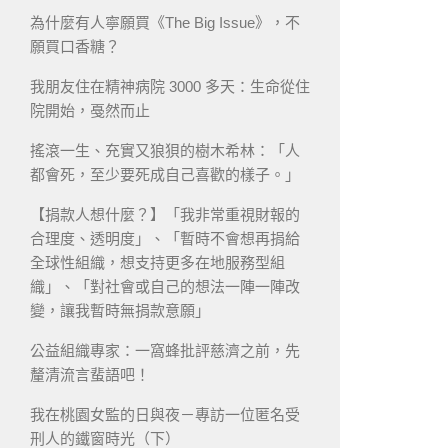
為什麼有人寧願買《The Big Issue》，不
願買口香糖？
我朋友住在精神病院 3000 多天：生命從住
院開始，戞然而止
搖滾一生、充實又狼狽的樹木希林：「人
都會死，至少要死成自己喜歡的樣子。」
【捐款人想什麼？】「我非常重視財報的
合理度、透明度」、「暫時不會想再捐給
全球性組織，想支持更多在地服務型組
織」、「對社會或自己的想法一陣一陣改
變，讓我暫時無捐款意願」
公益組織專家：一窩蜂批評慈濟之前，先
釐清流言蜚語吧！
我在桃園女監的日與夜－專訪一位匿名受
刑人的鐵窗時光（下）