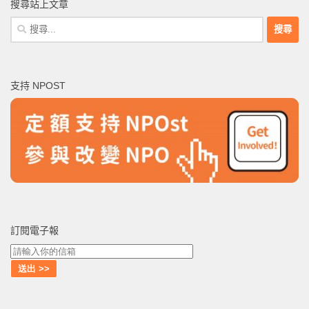
搜尋站上文章
搜
尋
關
鍵
支持 NPOST
字:
訂閱電子報