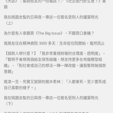
《大誌》：幫助街友的一份雜誌？／《社企是門好生意？》書
摘
我在桃園女監的日與夜－專訪一位匿名受刑人的鐵窗時光
（上）
為什麼有人寧願買《The Big Issue》，不願買口香糖？
我朋友住在精神病院 3000 多天：生命從住院開始，戞然而止
【捐款人想什麼？】「我非常重視財報的合理度、透明度」、
「暫時不會想再捐給全球性組織，想支持更多在地服務型組
織」、「對社會或自己的想法一陣一陣改變，讓我暫時無捐款
意願」
搖滾一生、充實又狼狽的樹木希林：「人都會死，至少要死成
自己喜歡的樣子。」
我在桃園女監的日與夜－專訪一位匿名受刑人的鐵窗時光
（下）