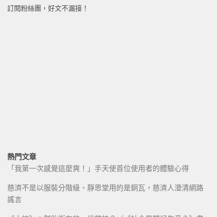
訂閱粉絲團，好文不漏接！
熱門文章
「我第一次感覺這麼爽！」手天使首位使用者的體驗心得
慈濟不是以服裝分階級、靜思堂用的是銅瓦，慈濟人澄清網路
謠言