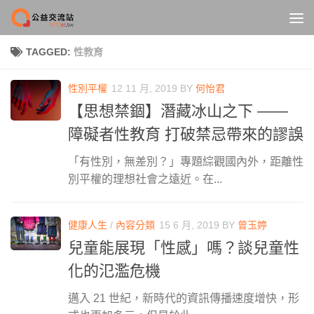
Skip to content
TAGGED:
性教育
性別平權
12 11 月, 2019
BY
何怡君
【思想禁錮】潛藏冰山之下 ——
障礙者性教育 打破禁忌帶來的謬誤
「有性別，無差別？」專題綜觀國內外，距離性
別平權的理想社會之遠近。在...
健康人生
/
內容分類
15 6 月, 2019
BY
曾玉婷
兒童能展現「性感」嗎？談兒童性
化的氾濫危機
邁入 21 世紀，新時代的資訊傳播速度增快，形