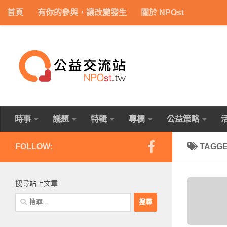
首頁
有你的參與，讓改變發生
關於 NPOst
Skip to content
時事
議題
特輯
專欄
公益策略
FOLLOW:
TAGG
搜尋站上文章
搜
尋
關