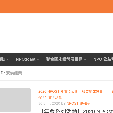
活動
NPOdcast
聯合國永續發展目標
NPO 公益
ED:
安侯建業
2020 NPOST 年會：最後，都要變成好事 —
遷
/
年會
/
活動
30 8 月, 2020
BY
NPOST 編輯室
【年會系列活動】2020 NPOs