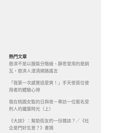
熱門文章
慈濟不是以服裝分階級、靜思堂用的是銅
瓦，慈濟人澄清網路謠言
「我第一次感覺這麼爽！」手天使首位使
用者的體驗心得
我在桃園女監的日與夜－專訪一位匿名受
刑人的鐵窗時光（上）
《大誌》：幫助街友的一份雜誌？／《社
企是門好生意？》書摘