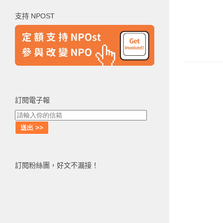
鍵
支持 NPOST
字:
訂閱電子報
訂閱粉絲團，好文不漏接！