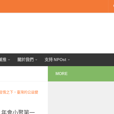
幫推
關於我們
支持 NPOst
MORE
— 疫情之下，臺灣的公益變
t 年會小聚第一