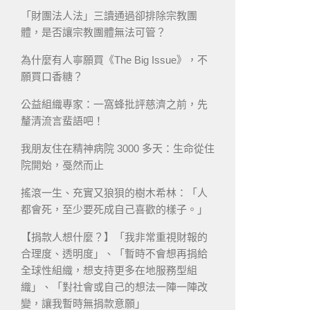
「財團法人法」三讀通過卻排除宗教團
體，是否讓宗教團體無法可管？
為什麼有人寧願買《The Big Issue》，不
願買口香糖？
公益組織專家：一窩蜂批評慈濟之前，先
釐清流言蜚語吧！
我朋友住在精神病院 3000 多天：生命從住
院開始，戞然而止
搖滾一生、充實又狼狽的樹木希林：「人
都會死，至少要死成自己喜歡的樣子。」
【捐款人想什麼？】「我非常重視財報的
合理度、透明度」、「暫時不會想再捐給
全球性組織，想支持更多在地服務型組
織」、「對社會或自己的想法一陣一陣改
變，讓我暫時無捐款意願」