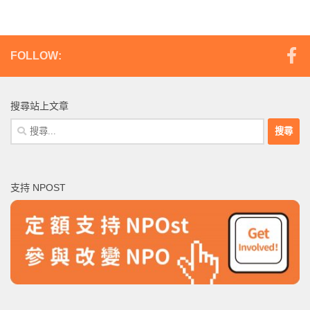
FOLLOW:
搜尋站上文章
搜
尋
關
鍵
支持 NPOST
字: