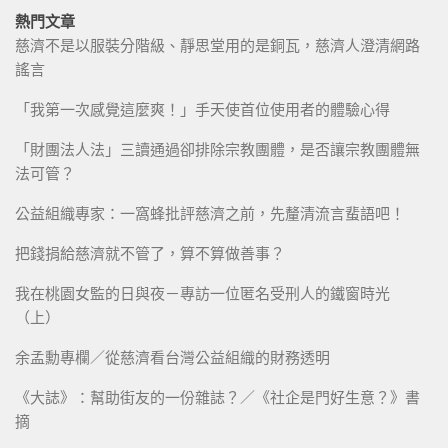
熱門文章
慈濟不是以服裝分階級、靜思堂用的是銅瓦，慈濟人澄清網路
謠言
「我第一次感覺這麼爽！」手天使首位使用者的體驗心得
「財團法人法」三讀通過卻排除宗教團體，是否讓宗教團體無
法可管？
公益組織專家：一窩蜂批評慈濟之前，先釐清流言蜚語吧！
把錢捐給慈濟就不管了，算不算做善事？
我在桃園女監的日與夜－專訪一位匿名受刑人的鐵窗時光
（上）
余孟勳專欄／從慈濟看台灣公益組織的財務透明
《大誌》：幫助街友的一份雜誌？／《社企是門好生意？》書
摘