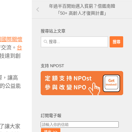
年過半百開始邁入貧窮？借鑑南韓
「50+ 高齡人才復興計畫」
搜尋站上文章
國國際關懷
搜
尋
行交流。
台
關
技達到創
鍵
支持 NPOST
字:
際，讓高
雄的公益能
訂閱電子報
為了讓大家