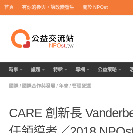
首頁
有你的參與，讓改變發生
關於 NPOst
Skip to content
時事
議題
特輯
專欄
公益策略
國際
/
國際合作與發展
/
年會
/
管理營運
CARE 創新長 Vand
任領導者／2018 NP