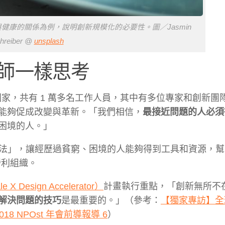
食與健康的關係為例，說明創新規模化的必要性。
圖／Jasmin
hreiber @
unsplash
師一樣思考
3 國家，共有 1 萬多名工作人員，其中有多位專家和創新團
能夠促成改變與革新。「我們相信，
最接近問題的人必須
困境的人。」
方法」，讓經歷過貧窮、困境的人能夠得到工具和資源，
營利組織。
Design Accelerator）
計畫執行重點，「創新無所不
解決問題的技巧
是最重要的。」（參考：
【獨家專訪】全
 NPOst 年會前導報導 6
）