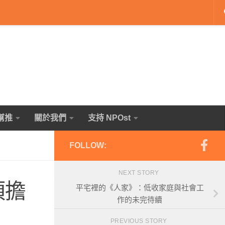
幫推
關於我們
支持 NPOst
FOLLOW:
NEXT STORY
須擔
平宅裡的《人家》：低收家庭與社會工
作的未完待續
）
PREVIOUS STORY