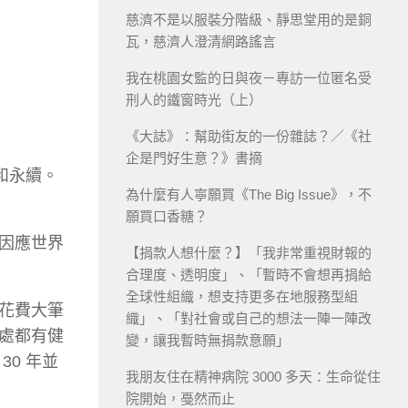
慈濟不是以服裝分階級、靜思堂用的是銅
瓦，慈濟人澄清網路謠言
我在桃園女監的日與夜－專訪一位匿名受
刑人的鐵窗時光（上）
《大誌》：幫助街友的一份雜誌？／《社
企是門好生意？》書摘
和永續。
為什麼有人寧願買《The Big Issue》，不
願買口香糖？
因應世界
【捐款人想什麼？】「我非常重視財報的
合理度、透明度」、「暫時不會想再捐給
全球性組織，想支持更多在地服務型組
花費大筆
織」、「對社會或自己的想法一陣一陣改
處都有健
變，讓我暫時無捐款意願」
0 年並
我朋友住在精神病院 3000 多天：生命從住
院開始，戞然而止