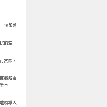
續，接著教
試的空
行試驗，
聚攏所有
常重
造領導人