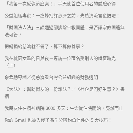
「我第一次感覺這麼爽！」手天使首位使用者的體驗心得
公益組織專家：一窩蜂批評慈濟之前，先釐清流言蜚語吧！
「財團法人法」三讀通過卻排除宗教團體，是否讓宗教團體無
法可管？
把錢捐給慈濟就不管了，算不算做善事？
我在桃園女監的日與夜－專訪一位匿名受刑人的鐵窗時光
（上）
余孟勳專欄／從慈濟看台灣公益組織的財務透明
《大誌》：幫助街友的一份雜誌？／《社企是門好生意？》書
摘
我朋友住在精神病院 3000 多天：生命從住院開始，戞然而止
你的 Gmail 也被入侵了嗎？分辨釣魚信件的 5 大技巧！