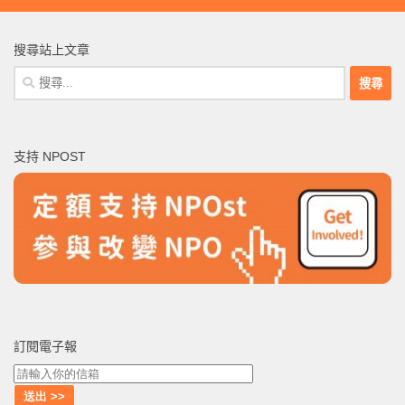
搜尋站上文章
搜
尋
關
鍵
支持 NPOST
字:
訂閱電子報