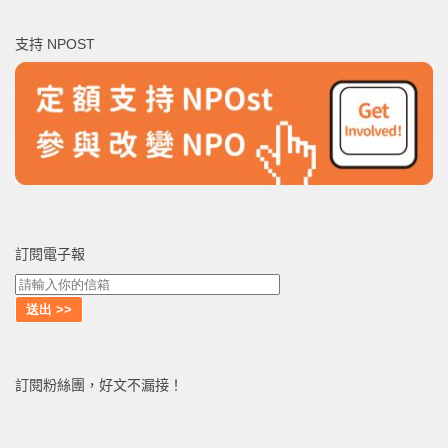
關
鍵
支持 NPOST
字:
訂閱電子報
訂閱粉絲團，好文不漏接！