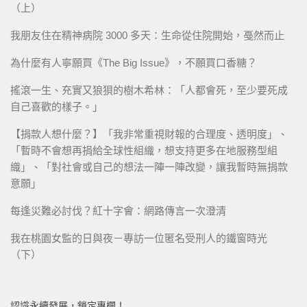
（上）
我朋友住在精神病院 3000 多天：生命從住院開始，戞然而止
為什麼有人寧願買《The Big Issue》，不願買口香糖？
搖滾一生、充實又狼狽的樹木希林：「人都會死，至少要死成
自己喜歡的樣子。」
【捐款人想什麼？】「我非常重視財報的合理度、透明度」、
「暫時不會想再捐給全球性組織，想支持更多在地服務型組
織」、「對社會或自己的想法一陣一陣改變，讓我暫時無捐款
意願」
每逢災難必討伐？紅十字會：網路傳言一次澄清
我在桃園女監的日與夜－專訪一位匿名受刑人的鐵窗時光
（下）
認識永續發展，鎖定專欄！