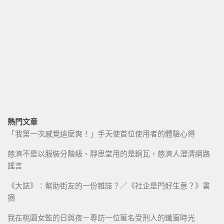
熱門文章
「我第一次感覺這麼爽！」手天使首位使用者的體驗心得
慈濟不是以服裝分階級、靜思堂用的是銅瓦，慈濟人澄清網路
謠言
《大誌》：幫助街友的一份雜誌？／《社企是門好生意？》書
摘
我在桃園女監的日與夜－專訪一位匿名受刑人的鐵窗時光