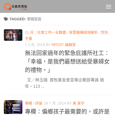
Skip to content
TAGGED:
單親家庭
11 月：社會工作一言難盡
/
安置機構困境解析
/
性別
平權
1 2 月, 2019
BY
NPOST 編輯室
無法回家過年的緊急庇護所社工：
「幸福，是我們最想送給受暴婦女
的禮物。」
文／林玉娟 善牧基金會宣導企劃部專員 過
年，113 ...
專欄
/
評論
18 7 月, 2014
BY
黃 憲宇
專欄：偏鄉孩子最需要的，或許是