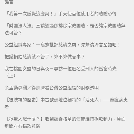
謠言
「我第一次感覺這麼爽！」手天使首位使用者的體驗心得
「財團法人法」三讀通過卻排除宗教團體，是否讓宗教團體無
法可管？
公益組織專家：一窩蜂批評慈濟之前，先釐清流言蜚語吧！
把錢捐給慈濟就不管了，算不算做善事？
我在桃園女監的日與夜－專訪一位匿名受刑人的鐵窗時光
（上）
余孟勳專欄／從慈濟看台灣公益組織的財務透明
【被歧視的歷史】中古歐洲地位獨特的「活死人」──痲瘋病患
者
【捐款人想什麼？】收到認養孩童的信能維持捐款動力、負面
新聞左右捐款意願