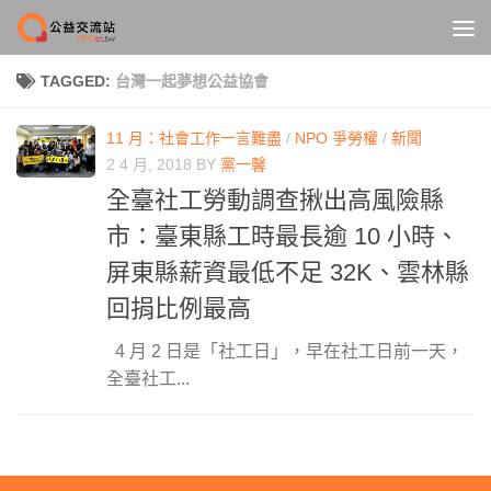
Skip to content
TAGGED:
台灣一起夢想公益協會
11 月：社會工作一言難盡
/
NPO 爭勞權
/
新聞
2 4 月, 2018
BY
黨一馨
全臺社工勞動調查揪出高風險縣
市：臺東縣工時最長逾 10 小時、
屏東縣薪資最低不足 32K、雲林縣
回捐比例最高
4 月 2 日是「社工日」，早在社工日前一天，
全臺社工...