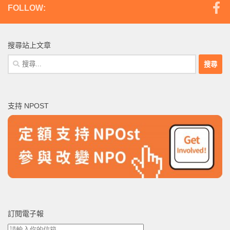
FOLLOW:
搜尋站上文章
搜
尋
關
鍵
支持 NPOST
字:
訂閱電子報