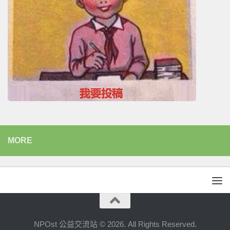
MORE
NPOst 公益交流站 © 2026. All Rights Reserved.