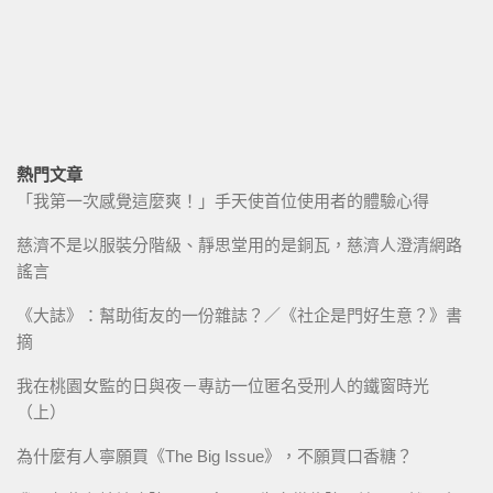
熱門文章
「我第一次感覺這麼爽！」手天使首位使用者的體驗心得
慈濟不是以服裝分階級、靜思堂用的是銅瓦，慈濟人澄清網路
謠言
《大誌》：幫助街友的一份雜誌？／《社企是門好生意？》書
摘
我在桃園女監的日與夜－專訪一位匿名受刑人的鐵窗時光
（上）
為什麼有人寧願買《The Big Issue》，不願買口香糖？