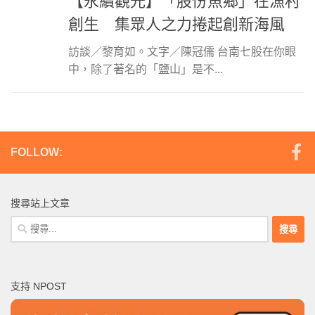
【永續觀光】「股份魚鄉」在漁村
創生 集眾人之力捲起創新海風
訪談／黎育如。文字／陳冠儒 台南七股在你眼
中，除了著名的「鹽山」是不...
FOLLOW:
搜尋站上文章
搜
尋
關
鍵
支持 NPOST
字: