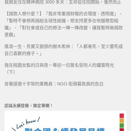
我朋友住在精神病院 3000 多天：生命從住院開始，戞然而止
【捐款人想什麼？】「我非常重視財報的合理度、透明度」、
「暫時不會想再捐給全球性組織，想支持更多在地服務型組
織」、「對社會或自己的想法一陣一陣改變，讓我暫時無捐款
意願」
搖滾一生、充實又狼狽的樹木希林：「人都會死，至少要死成
自己喜歡的樣子。」
我在桃園女監的日與夜－專訪一位匿名受刑人的鐵窗時光
（下）
背著道德十字架的業務員：NGO 街頭募款員的告白
認識永續發展，鎖定專欄！