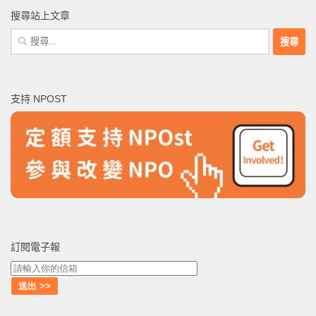
搜尋站上文章
搜
尋
關
鍵
支持 NPOST
字:
訂閱電子報