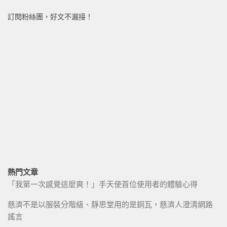
訂閱粉絲團，好文不漏接！
熱門文章
「我第一次感覺這麼爽！」手天使首位使用者的體驗心得
慈濟不是以服裝分階級、靜思堂用的是銅瓦，慈濟人澄清網路
謠言