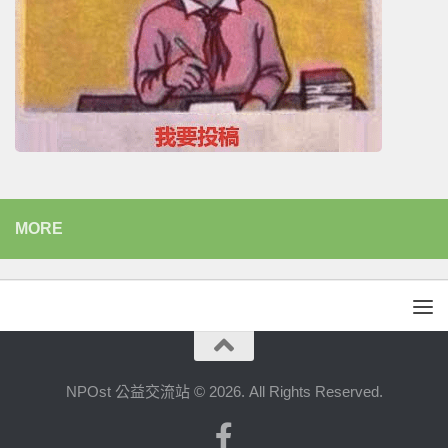
MORE
NPOst 公益交流站 © 2026. All Rights Reserved.