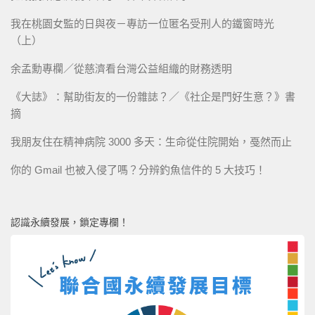
我在桃園女監的日與夜－專訪一位匿名受刑人的鐵窗時光
（上）
余孟勳專欄／從慈濟看台灣公益組織的財務透明
《大誌》：幫助街友的一份雜誌？／《社企是門好生意？》書
摘
我朋友住在精神病院 3000 多天：生命從住院開始，戞然而止
你的 Gmail 也被入侵了嗎？分辨釣魚信件的 5 大技巧！
認識永續發展，鎖定專欄！