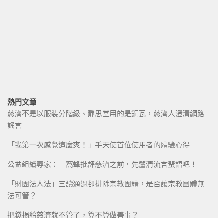
熱門文章
慈濟不是以服裝分階級、靜思堂用的是銅瓦，慈濟人澄清網路
謠言
「我第一次感覺這麼爽！」手天使首位使用者的體驗心得
公益組織專家：一窩蜂批評慈濟之前，先釐清流言蜚語吧！
「財團法人法」三讀通過卻排除宗教團體，是否讓宗教團體無
法可管？
把錢捐給慈濟就不管了，算不算做善事？