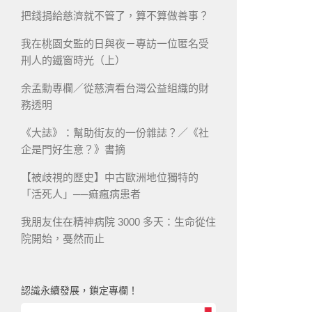
把錢捐給慈濟就不管了，算不算做善事？
我在桃園女監的日與夜－專訪一位匿名受
刑人的鐵窗時光（上）
余孟勳專欄／從慈濟看台灣公益組織的財
務透明
《大誌》：幫助街友的一份雜誌？／《社
企是門好生意？》書摘
【被歧視的歷史】中古歐洲地位獨特的
「活死人」──痲瘋病患者
我朋友住在精神病院 3000 多天：生命從住
院開始，戞然而止
認識永續發展，鎖定專欄！