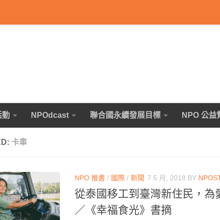
活動
NPOdcast
聯合國永續發展目標
NPO 公益
ED:
卡車
NPO 推書
/
國際
/
新聞
7 5 月, 2018
BY
NPOS
從泰國移工到臺灣新住民，為愛
／《幸福食光》書摘