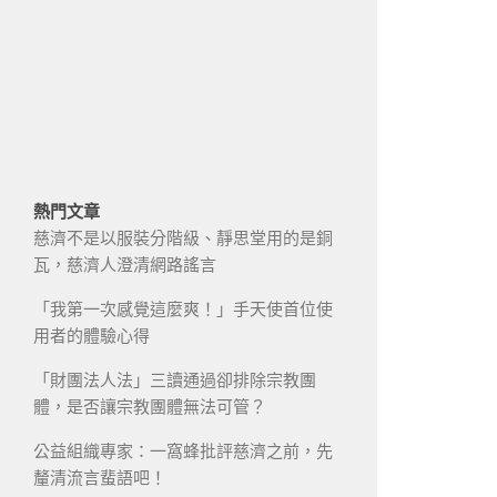
熱門文章
慈濟不是以服裝分階級、靜思堂用的是銅
瓦，慈濟人澄清網路謠言
「我第一次感覺這麼爽！」手天使首位使
用者的體驗心得
「財團法人法」三讀通過卻排除宗教團
體，是否讓宗教團體無法可管？
公益組織專家：一窩蜂批評慈濟之前，先
釐清流言蜚語吧！