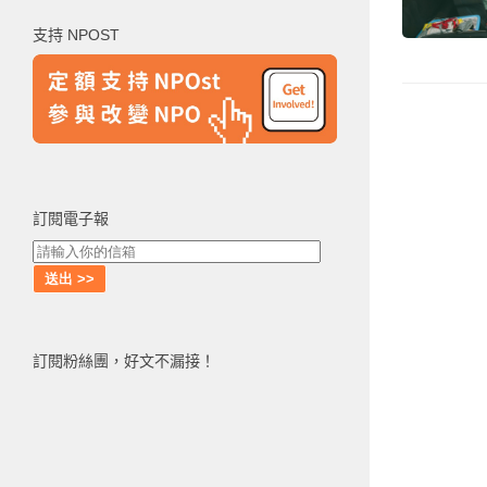
鍵
支持 NPOST
字:
訂閱電子報
訂閱粉絲團，好文不漏接！