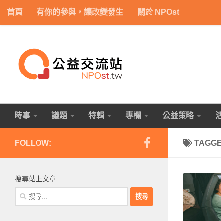
首頁
有你的參與，讓改變發生
關於 NPOst
Skip to content
時事
議題
特輯
專欄
公益策略
FOLLOW:
TAGG
搜尋站上文章
搜
尋
關