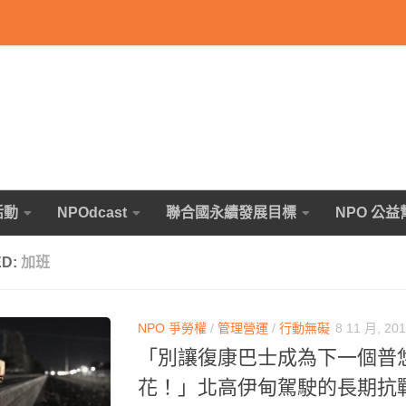
活動
NPOdcast
聯合國永續發展目標
NPO 公益
ED:
加班
NPO 爭勞權
/
管理營運
/
行動無礙
8 11 月, 20
「別讓復康巴士成為下一個普
花！」北高伊甸駕駛的長期抗