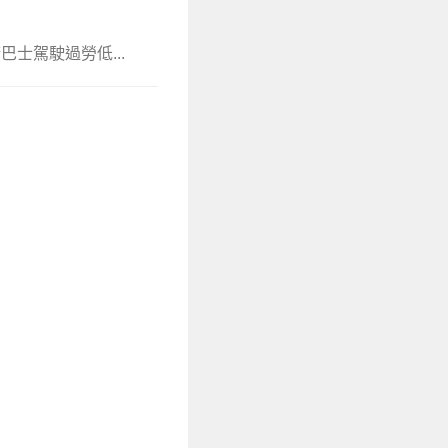
士駕駛過勞低...