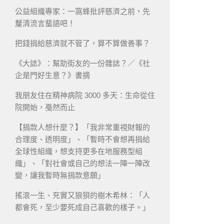
公益組織專家：一窩蜂批評慈濟之前，先
釐清流言蜚語吧！
把錢捐給慈濟就不管了，算不算做善事？
《大誌》：幫助街友的一份雜誌？／《社
企是門好生意？》書摘
我朋友住在精神病院 3000 多天：生命從住
院開始，戞然而止
【捐款人想什麼？】「我非常重視財報的
合理度、透明度」、「暫時不會想再捐給
全球性組織，想支持更多在地服務型組
織」、「對社會或自己的想法一陣一陣改
變，讓我暫時無捐款意願」
搖滾一生、充實又狼狽的樹木希林：「人
都會死，至少要死成自己喜歡的樣子。」