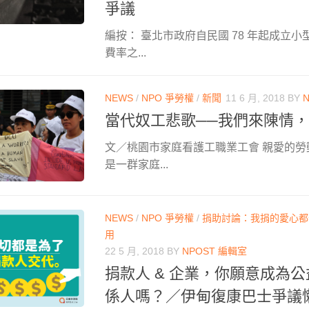
爭議
編按： 臺北市政府自民國 78 年起成立
費率之...
NEWS
/
NPO 爭勞權
/
新聞
11 6 月, 2018
BY
當代奴工悲歌──我們來陳情
文／桃園市家庭看護工職業工會 親愛的勞
是一群家庭...
NEWS
/
NPO 爭勞權
/
捐助討論：我捐的愛心都
用
22 5 月, 2018
BY
NPOST 編輯室
捐款人 & 企業，你願意成為
係人嗎？／伊甸復康巴士爭議懶