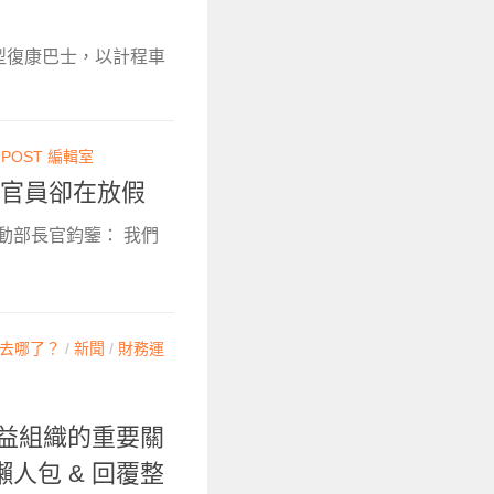
小型復康巴士，以計程車
NPOST 編輯室
，官員卻在放假
動部長官鈞鑒： 我們
去哪了？
/
新聞
/
財務運
公益組織的重要關
人包 & 回覆整