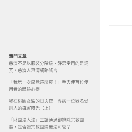
熱門文章
慈濟不是以服裝分階級、靜思堂用的是銅
瓦，慈濟人澄清網路謠言
「我第一次感覺這麼爽！」手天使首位使
用者的體驗心得
我在桃園女監的日與夜－專訪一位匿名受
刑人的鐵窗時光（上）
「財團法人法」三讀通過卻排除宗教團
體，是否讓宗教團體無法可管？