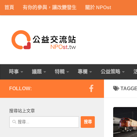
首頁
有你的參與，讓改變發生
關於 NPOst
Skip to content
時事
議題
特輯
專欄
公益策略
FOLLOW:
TAGG
搜尋站上文章
搜
尋
關