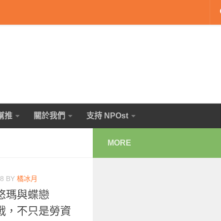
幫推
關於我們
支持 NPOst
MORE
18
BY
橘冰月
悠瑪與蝶戀
戰，不只是勞資