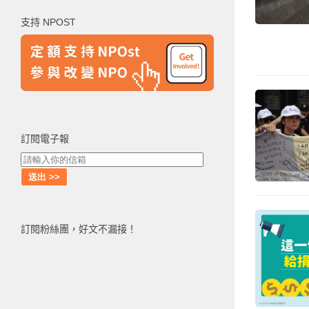
鍵
支持 NPOST
字:
訂閱電子報
訂閱粉絲團，好文不漏接！