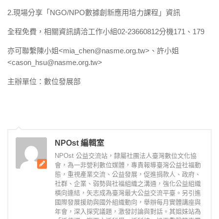
2.現場分享「NGO/NPO數據創新應用培力課程」資訊
全程免費，相關資訊請洽工作小組02-23660812分機171、179
亦可聯繫陳小姐<mia_chen@nasme.org.tw>、許小姐
<cason_hsu@nasme.org.tw>
主辦單位：數位發展部
NPOst 編輯室
NPOst 公益交流站，隸屬社團法人臺灣數位文化協
會，為一非營利數位媒體，專責報導臺灣公益社福動
態，重視產業交流、公益發展，促進捐款人、政府、
社群、企業、弱勢與社福組織之溝通，強化公益組織
橫向連結，矢志成為臺灣最大公益交流平臺。另引進
國際發展援助與國外組織動向，舉辦每月實體講座與
年會，深入探究議題，激發討論與對話。其姐妹站為