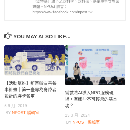
「泛傳媒」旗下之泛科學、泛科技、娛樂重擊等專業
媒體。NPOst 臉書：
https://www.facebook.com/npost.tw
YOU MAY ALSO LIKE...
【活動幫推】新巨輪友善餐
車計畫｜第一臺專為身障者
嘗試將AI導入NPO服務現
設計的胖卡餐車
場，有哪些不可輕忽的基本
功？
5 9 月, 2019
BY
NPOST 編輯室
13 3 月, 2024
BY
NPOST 編輯室