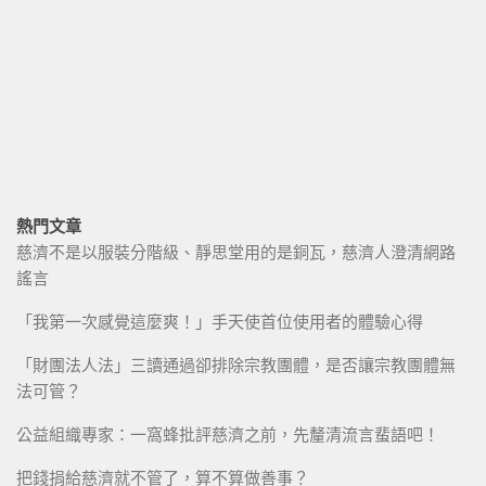
熱門文章
慈濟不是以服裝分階級、靜思堂用的是銅瓦，慈濟人澄清網路
謠言
「我第一次感覺這麼爽！」手天使首位使用者的體驗心得
「財團法人法」三讀通過卻排除宗教團體，是否讓宗教團體無
法可管？
公益組織專家：一窩蜂批評慈濟之前，先釐清流言蜚語吧！
把錢捐給慈濟就不管了，算不算做善事？