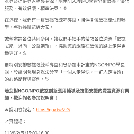
本專案提供專家輔導資源，陪伴NGO/NPO學習分析數據，優化
服務、有效倡議、精準決策。🧲
在這裡，我們有一群數據教練輔導團，陪伴各位數據梳理與轉
型，將數據賦能給大家。
誠摯邀請各位共同參與，讓我們手把手的帶領各位透過「數據
賦能」邁向「公益創新」，協助您的組織在數位的路上走得更
穩更好。💪
更特別安排數據教練輔導團和曾參加本計畫的NGO/NPO學長
姐，於說明會現身說法分享「一個人走得快，一群人走得遠」
的心路歷程與案例。💘
若您對NGO/NPO數據創新應用輔導及技術支援的豐富資源有興
趣，歡迎報名參加說明會！
🔥說明會報名：
https://gov.tw/ZiG
📍實體場：
113/8/2(五)15:00-16:30