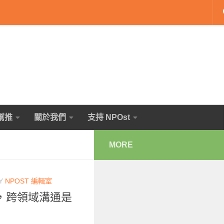
幫推
關於我們
支持 NPOst
MORE
Y
NPOST 編輯室
，跨領域溝通是