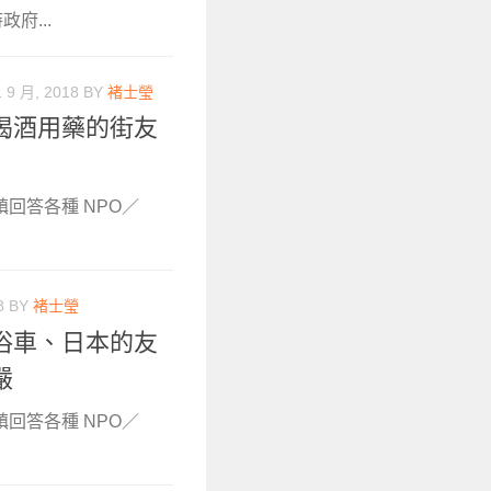
政府...
1 9 月, 2018
BY
褚士瑩
喝酒用藥的街友
鎮回答各種 NPO／
8
BY
褚士瑩
浴車、日本的友
嚴
鎮回答各種 NPO／