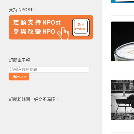
鍵
支持 NPOST
字:
訂閱電子報
訂閱粉絲團，好文不漏接！