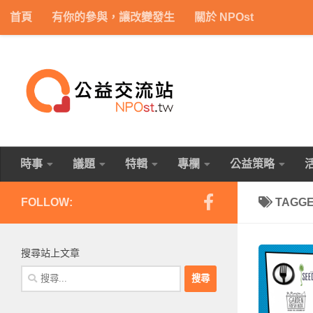
首頁
有你的參與，讓改變發生
關於 NPOst
Skip to content
時事
議題
特輯
專欄
公益策略
FOLLOW:
TAGG
搜尋站上文章
搜
尋
關