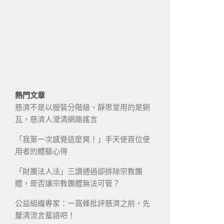
熱門文章
慈濟不是以服裝分階級、靜思堂用的是銅
瓦，慈濟人澄清網路謠言
「我第一次感覺這麼爽！」手天使首位使
用者的體驗心得
「財團法人法」三讀通過卻排除宗教團
體，是否讓宗教團體無法可管？
公益組織專家：一窩蜂批評慈濟之前，先
釐清流言蜚語吧！