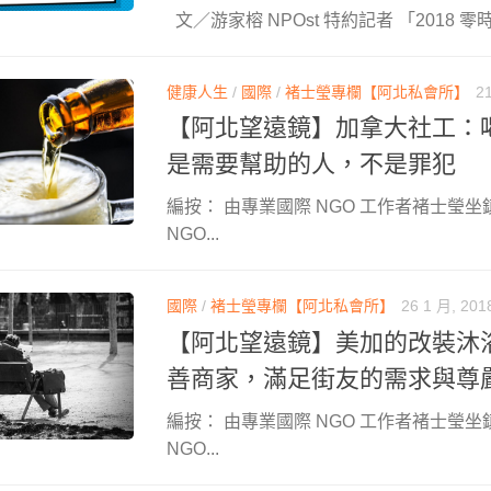
文／游家榕 NPOst 特約記者 「2018 零時
健康人生
/
國際
/
褚士瑩專欄【阿北私會所】
2
【阿北望遠鏡】加拿大社工：
是需要幫助的人，不是罪犯
編按： 由專業國際 NGO 工作者褚士瑩坐
NGO...
國際
/
褚士瑩專欄【阿北私會所】
26 1 月, 201
【阿北望遠鏡】美加的改裝沐
善商家，滿足街友的需求與尊
編按： 由專業國際 NGO 工作者褚士瑩坐
NGO...