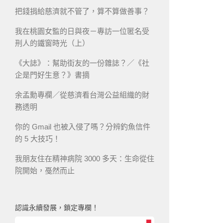
把錢捐給慈濟就不管了，算不算做善事？
我在桃園女監的日與夜－專訪一位匿名受
刑人的鐵窗時光（上）
《大誌》：幫助街友的一份雜誌？／《社
企是門好生意？》書摘
余孟勳專欄／從慈濟看台灣公益組織的財
務透明
你的 Gmail 也被入侵了嗎？分辨釣魚信件
的 5 大技巧！
我朋友住在精神病院 3000 多天：生命從住
院開始，戞然而止
認識永續發展，鎖定專欄！