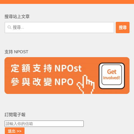
搜尋站上文章
搜
尋
關
鍵
支持 NPOST
字:
訂閱電子報