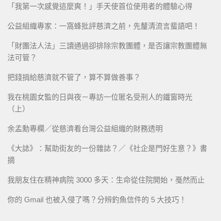
「我第一次感覺這麼爽！」手天使首位使用者的體驗心得
公益組織專家：一窩蜂批評慈濟之前，先釐清流言蜚語吧！
「財團法人法」三讀通過卻排除宗教團體，是否讓宗教團體無
法可管？
把錢捐給慈濟就不管了，算不算做善事？
我在桃園女監的日與夜－專訪一位匿名受刑人的鐵窗時光
（上）
余孟勳專欄／從慈濟看台灣公益組織的財務透明
《大誌》：幫助街友的一份雜誌？／《社企是門好生意？》書
摘
我朋友住在精神病院 3000 多天：生命從住院開始，戞然而止
你的 Gmail 也被入侵了嗎？分辨釣魚信件的 5 大技巧！