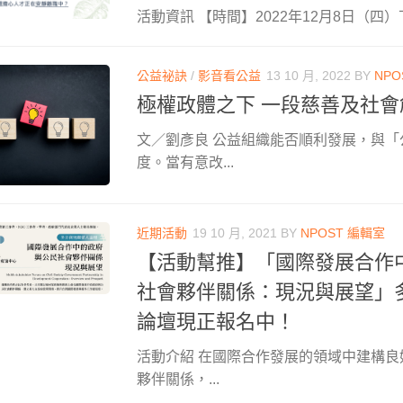
活動資訊 【時間】2022年12月8日（四）下午 1
公益祕訣
/
影音看公益
13 10 月, 2022
BY
NPO
極權政體之下 一段慈善及社
文／劉彥良 公益組織能否順利發展，與「
度。當有意改...
近期活動
19 10 月, 2021
BY
NPOST 編輯室
【活動幫推】「國際發展合作
社會夥伴關係：現況與展望」
論壇現正報名中！
活動介紹 在國際合作發展的領域中建構
夥伴關係，...