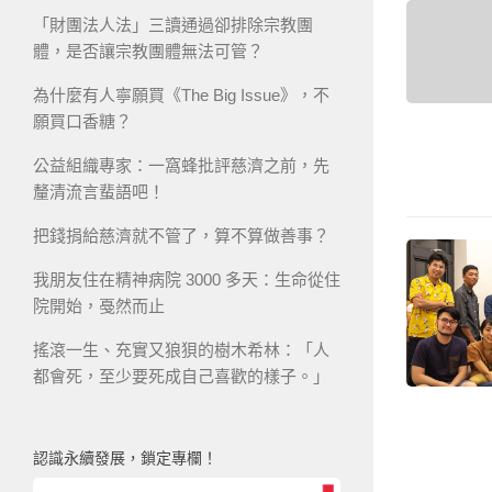
「財團法人法」三讀通過卻排除宗教團
體，是否讓宗教團體無法可管？
為什麼有人寧願買《The Big Issue》，不
願買口香糖？
公益組織專家：一窩蜂批評慈濟之前，先
釐清流言蜚語吧！
把錢捐給慈濟就不管了，算不算做善事？
我朋友住在精神病院 3000 多天：生命從住
院開始，戞然而止
搖滾一生、充實又狼狽的樹木希林：「人
都會死，至少要死成自己喜歡的樣子。」
認識永續發展，鎖定專欄！