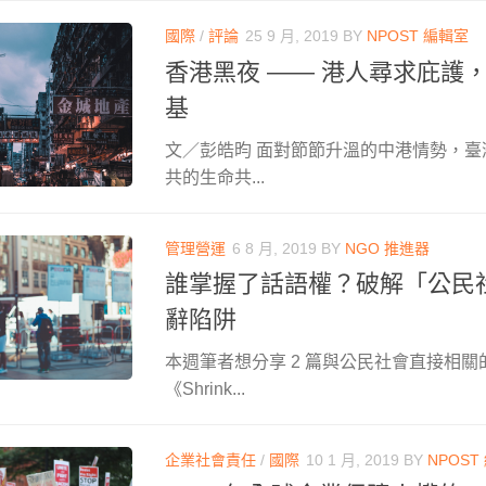
國際
/
評論
25 9 月, 2019
BY
NPOST 編輯室
香港黑夜 —— 港人尋求庇護
基
文／彭皓昀 面對節節升溫的中港情勢，
共的生命共...
管理營運
6 8 月, 2019
BY
NGO 推進器
誰掌握了話語權？破解「公民
辭陷阱
本週筆者想分享 2 篇與公民社會直接相
《Shrink...
企業社會責任
/
國際
10 1 月, 2019
BY
NPOST