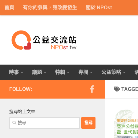
首頁
有你的參與，讓改變發生
關於 NPOst
Skip to content
時事
議題
特輯
專欄
公益策略
FOLLOW:
TAGG
搜尋站上文章
搜
尋
關