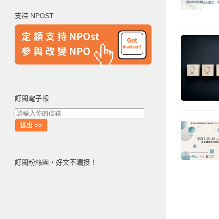
鍵
支持 NPOST
字:
訂閱電子報
訂閱粉絲團，好文不漏接！