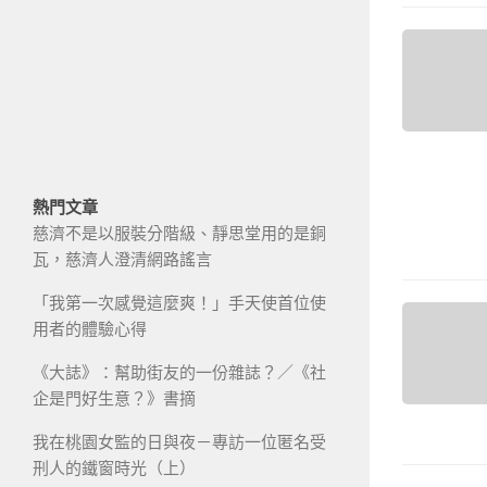
熱門文章
慈濟不是以服裝分階級、靜思堂用的是銅
瓦，慈濟人澄清網路謠言
「我第一次感覺這麼爽！」手天使首位使
用者的體驗心得
《大誌》：幫助街友的一份雜誌？／《社
企是門好生意？》書摘
我在桃園女監的日與夜－專訪一位匿名受
刑人的鐵窗時光（上）