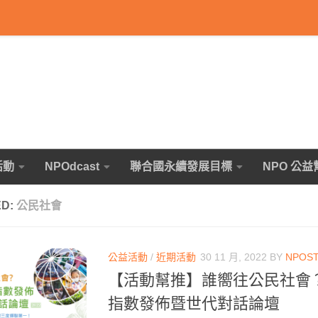
活動
NPOdcast
聯合國永續發展目標
NPO 公益
ED:
公民社會
公益活動
/
近期活動
30 11 月, 2022
BY
NPOS
【活動幫推】誰嚮往公民社會？2
指數發佈暨世代對話論壇