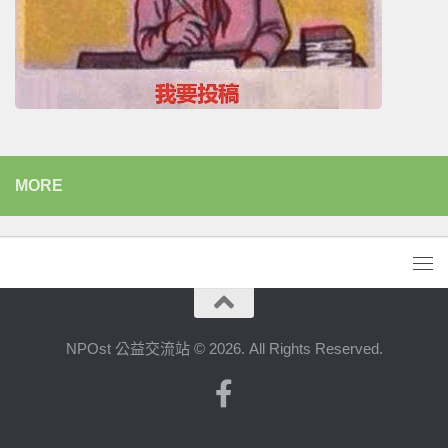
MORE
NPOst 公益交流站 © 2026. All Rights Reserved.