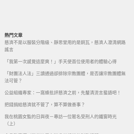
熱門文章
慈濟不是以服裝分階級、靜思堂用的是銅瓦，慈濟人澄清網路
謠言
「我第一次感覺這麼爽！」手天使首位使用者的體驗心得
「財團法人法」三讀通過卻排除宗教團體，是否讓宗教團體無
法可管？
公益組織專家：一窩蜂批評慈濟之前，先釐清流言蜚語吧！
把錢捐給慈濟就不管了，算不算做善事？
我在桃園女監的日與夜－專訪一位匿名受刑人的鐵窗時光
（上）