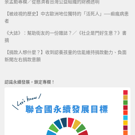
余孟勳專欄／從慈濟看台灣公益組織的財務透明
【被歧視的歷史】中古歐洲地位獨特的「活死人」──痲瘋病患
者
《大誌》：幫助街友的一份雜誌？／《社企是門好生意？》書
摘
【捐款人想什麼？】收到認養孩童的信能維持捐款動力、負面
新聞左右捐款意願
認識永續發展，鎖定專欄！