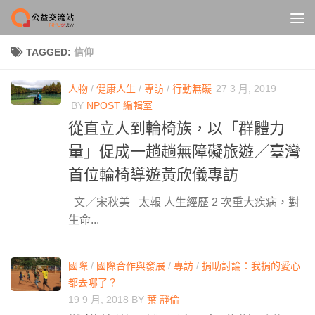
Skip to content
TAGGED:
信仰
人物
/
健康人生
/
專訪
/
行動無礙
27 3 月, 2019
BY
NPOST 編輯室
從直立人到輪椅族，以「群體力
量」促成一趟趟無障礙旅遊／臺灣
首位輪椅導遊黃欣儀專訪
文／宋秋美 太報 人生經歷 2 次重大疾病，對
生命...
國際
/
國際合作與發展
/
專訪
/
捐助討論：我捐的愛心
都去哪了？
19 9 月, 2018
BY
葉 靜倫