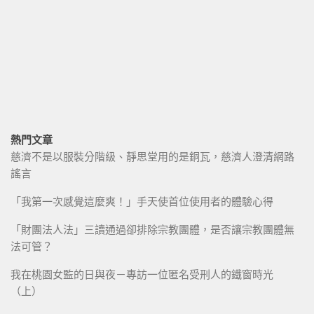
熱門文章
慈濟不是以服裝分階級、靜思堂用的是銅瓦，慈濟人澄清網路
謠言
「我第一次感覺這麼爽！」手天使首位使用者的體驗心得
「財團法人法」三讀通過卻排除宗教團體，是否讓宗教團體無
法可管？
我在桃園女監的日與夜－專訪一位匿名受刑人的鐵窗時光
（上）