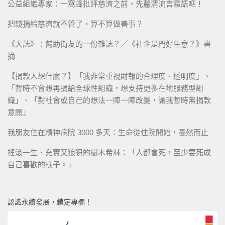
公益組織專家：一窩蜂批評慈濟之前，先釐清流言蜚語吧！
把錢捐給慈濟就不管了，算不算做善事？
《大誌》：幫助街友的一份雜誌？／《社企是門好生意？》書
摘
【捐款人想什麼？】「我非常重視財報的合理度、透明度」、
「暫時不會想再捐給全球性組織，想支持更多在地服務型組
織」、「對社會或自己的想法一陣一陣改變，讓我暫時無捐款
意願」
我朋友住在精神病院 3000 多天：生命從住院開始，戞然而止
搖滾一生、充實又狼狽的樹木希林：「人都會死，至少要死成
自己喜歡的樣子。」
認識永續發展，鎖定專欄！