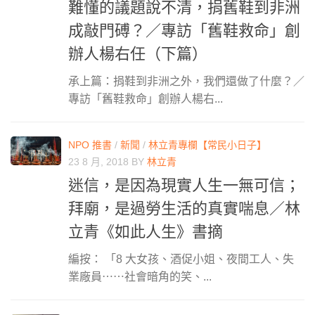
難懂的議題說不清，捐舊鞋到非洲
成敲門磗？／專訪「舊鞋救命」創
辦人楊右任（下篇）
承上篇：捐鞋到非洲之外，我們還做了什麼？／
專訪「舊鞋救命」創辦人楊右...
NPO 推書
/
新聞
/
林立青專欄【常民小日子】
23 8 月, 2018
BY
林立青
迷信，是因為現實人生一無可信；
拜廟，是過勞生活的真實喘息／林
立青《如此人生》書摘
編按： 「8 大女孩、酒促小姐、夜間工人、失
業廠員⋯⋯社會暗角的笑、...