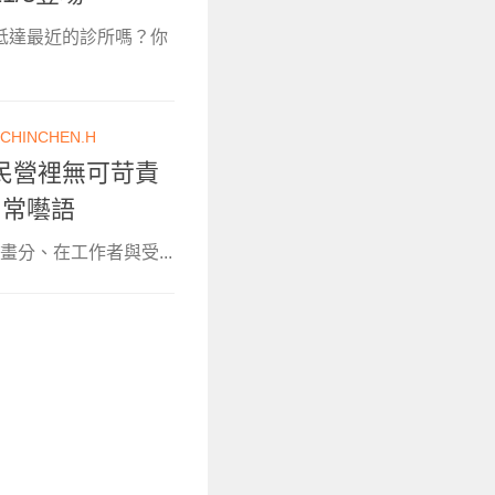
抵達最近的診所嗎？你
CHINCHEN.H
民營裡無可苛責
日常囈語
分、在工作者與受...