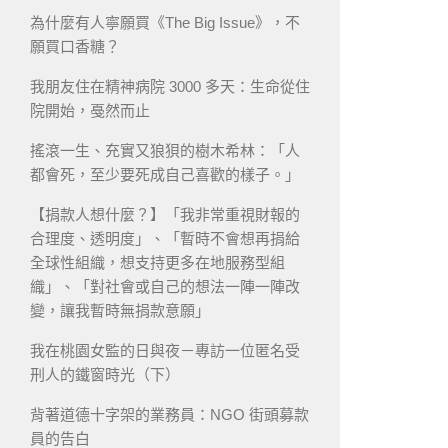
為什麼有人寧願買《The Big Issue》，不
願買口香糖？
我朋友住在精神病院 3000 多天：生命從住
院開始，戞然而止
搖滾一生、充實又狼狽的樹木希林：「人
都會死，至少要死成自己喜歡的樣子。」
【捐款人想什麼？】「我非常重視財報的
合理度、透明度」、「暫時不會想再捐給
全球性組織，想支持更多在地服務型組
織」、「對社會或自己的想法一陣一陣改
變，讓我暫時無捐款意願」
我在桃園女監的日與夜－專訪一位匿名受
刑人的鐵窗時光（下）
背著道德十字架的業務員：NGO 街頭募款
員的告白