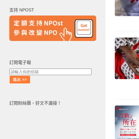
鍵
支持 NPOST
字:
訂閱電子報
訂閱粉絲團，好文不漏接！