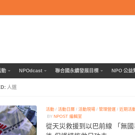
活動
NPOdcast
聯合國永續發展目標
NPO 公益
ED:
人道
活動
/
活動日曆
/
活動現場
/
管理營運
/
近期活
BY
NPOST 編輯室
從天災救援到以巴前線 「無