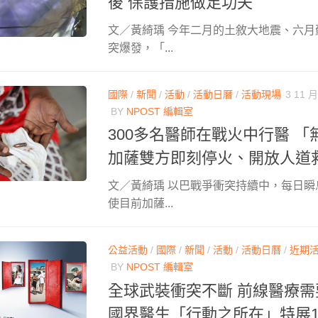
後 保護措施做足功夫
文／黃綺瑀 今年二月的土敘大地震、六
突爆發，「...
國際
/
新聞
/
活動
/
活動日曆
/
活動現場
3 11 月
BY
NPOST 編輯室
300多名醫師在戰火中行醫 
加薩雙方即刻停火、開放人道
文／黃綺瑀 以巴戰爭衝突持續中，每日
使目前加薩...
公益活動
/
國際
/
新聞
/
活動
/
活動日曆
/
近期
BY
NPOST 編輯室
全球武裝衝突不斷 前線醫療需
國界醫生「行動之所在」特展11