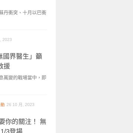
月蘇丹衝突、十月以巴衝
, 2023
「無國界醫生」籲
救援
瞬息萬變的戰場當中，即
活動
26 10 月, 2023
要你的關注！ 無
/3登場