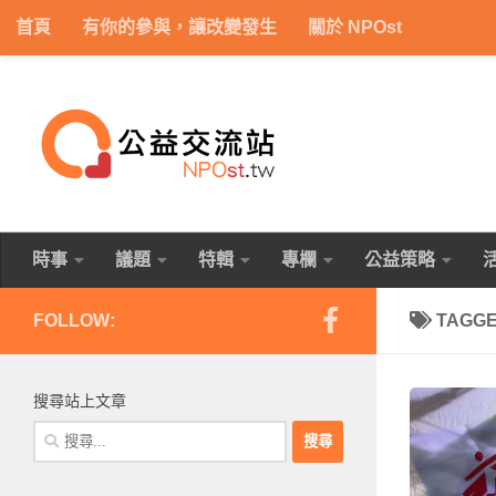
首頁
有你的參與，讓改變發生
關於 NPOst
Skip to content
時事
議題
特輯
專欄
公益策略
FOLLOW:
TAGG
搜尋站上文章
搜
尋
關