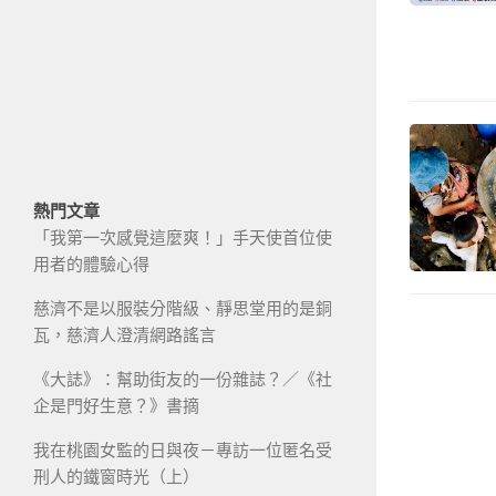
熱門文章
「我第一次感覺這麼爽！」手天使首位使
用者的體驗心得
慈濟不是以服裝分階級、靜思堂用的是銅
瓦，慈濟人澄清網路謠言
《大誌》：幫助街友的一份雜誌？／《社
企是門好生意？》書摘
我在桃園女監的日與夜－專訪一位匿名受
刑人的鐵窗時光（上）