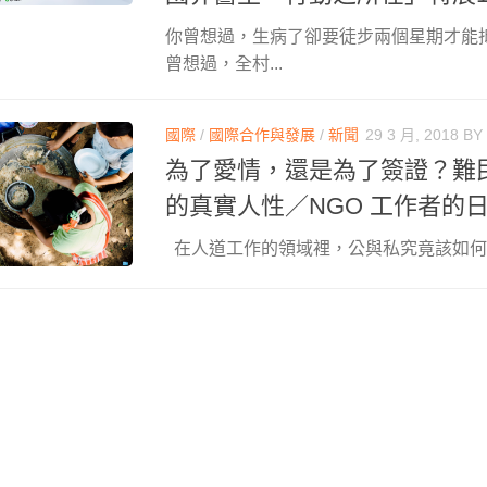
你曾想過，生病了卻要徒步兩個星期才能
曾想過，全村...
國際
/
國際合作與發展
/
新聞
29 3 月, 2018
BY
為了愛情，還是為了簽證？難
的真實人性／NGO 工作者的
在人道工作的領域裡，公與私究竟該如何畫