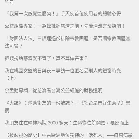
謠言
「我第一次感覺這麼爽！」手天使首位使用者的體驗心得
公益組織專家：一窩蜂批評慈濟之前，先釐清流言蜚語吧！
「財團法人法」三讀通過卻排除宗教團體，是否讓宗教團體無
法可管？
把錢捐給慈濟就不管了，算不算做善事？
我在桃園女監的日與夜－專訪一位匿名受刑人的鐵窗時光
（上）
余孟勳專欄／從慈濟看台灣公益組織的財務透明
《大誌》：幫助街友的一份雜誌？／《社企是門好生意？》書
摘
我朋友住在精神病院 3000 多天：生命從住院開始，戞然而止
【被歧視的歷史】中古歐洲地位獨特的「活死人」──痲瘋病患