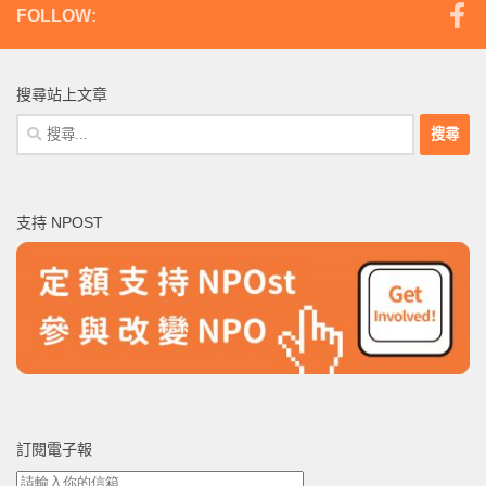
FOLLOW:
搜尋站上文章
搜
尋
關
鍵
支持 NPOST
字:
訂閱電子報