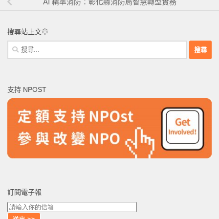
AI 精準消防：彰化縣消防局智慧轉型實務
搜尋站上文章
搜
尋
關
鍵
支持 NPOST
字:
訂閱電子報