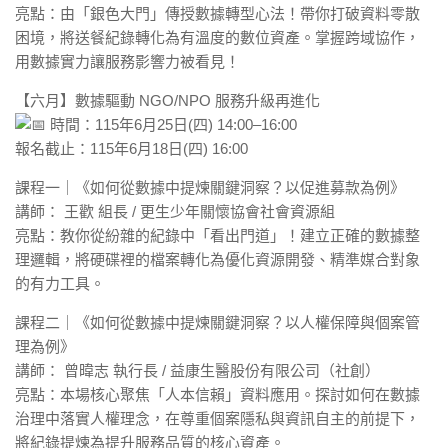
亮點：由「銀色大門」傳授數據轉型心法！帶你打破資料零散
困境，將送餐紀錄轉化為有溫度的數位資產。掌握跨域協作，
用數據實力讓服務影響力被看見！
【六月】數據驅動 NGO/NPO 服務升級再進化
時間：115年6月25日(四) 14:00–16:00
報名截止：115年6月18日(四) 16:00
課程一｜《如何從數據中提煉關鍵洞察？以促進募款為例》
講師： 王歡 組長 / 更生少年關懷協會社會資源組
亮點：教你從紛雜的紀錄中「看出門道」！建立正確的數據整
理邏輯，將硬碟裡的檔案轉化為優化資源開發、精準媒合對象
的有力工具。
課程二｜《如何從數據中提煉關鍵洞察？以人權保障與個案管
理為例》
講師： 曾暐志 執行長 / 益康生醫股份有限公司（社創）
亮點：本場核心聚焦「人本信賴」資料應用。探討如何在數據
治理中落實人權理念，在尊重個案隱私與資訊自主的前提下，
將紀錄提煉為提升服務品質的核心資產。