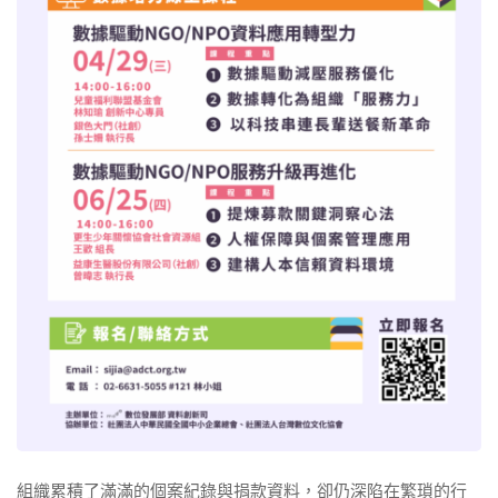
組織累積了滿滿的個案紀錄與捐款資料，卻仍深陷在繁瑣的行