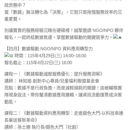
政庶務中？
當「數據」無法轉化為「決策」，它就只是拖慢服務效率的沉
重累贅。
別讓寶貴的服務經驗沉睡在硬碟裡！誠摯邀請 NGO/NPO 夥伴
報名，一起終結數據焦慮，掌握數據驅動的關鍵競爭力。
【四月】數據驅動 NGO/NPO 資料應用轉型力
時間：115年4月29日(三) 14:00–16:00
報名截止：115年4月22日(三) 16:00
課程一｜《數據驅動減壓服務優化：提升服務洞察》
講師： 林知瑜 創新中心專員/兒童福利聯盟基金會
亮點：數據不是行政負擔，而是減輕損耗的關鍵！由被輔導團
隊現身說法，帶你釐清數據應用邏輯，讓資訊流動匯聚成決策
動能。
課程二｜《數據驅動資料應用轉型：走進銀色大門-以科技串連
長輩送餐新革命》
講師：孫士姍 執行長/銀色大門（社創）