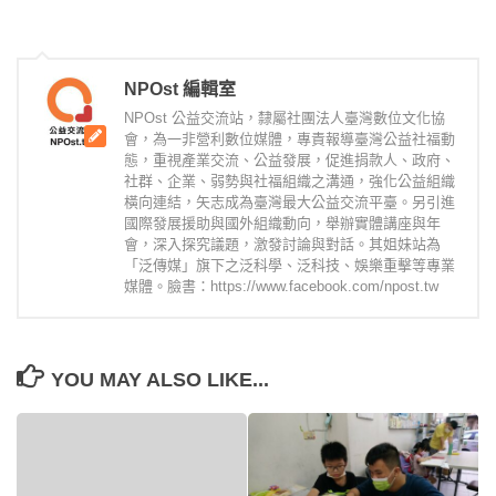
NPOst 編輯室
NPOst 公益交流站，隸屬社團法人臺灣數位文化協
會，為一非營利數位媒體，專責報導臺灣公益社福動
態，重視產業交流、公益發展，促進捐款人、政府、
社群、企業、弱勢與社福組織之溝通，強化公益組織
橫向連結，矢志成為臺灣最大公益交流平臺。另引進
國際發展援助與國外組織動向，舉辦實體講座與年
會，深入探究議題，激發討論與對話。其姐妹站為
「泛傳媒」旗下之泛科學、泛科技、娛樂重擊等專業
媒體。臉書：https://www.facebook.com/npost.tw
YOU MAY ALSO LIKE...