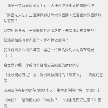
「我第一次感覺這麼爽！」手天使首位使用者的體驗心得
「財團法人法」三讀通過卻排除宗教團體，是否讓宗教團體無
法可管？
公益組織專家：一窩蜂批評慈濟之前，先釐清流言蜚語吧！
把錢捐給慈濟就不管了，算不算做善事？
我在桃園女監的日與夜－專訪一位匿名受刑人的鐵窗時光
（上）
余孟勳專欄／從慈濟看台灣公益組織的財務透明
【被歧視的歷史】中古歐洲地位獨特的「活死人」──痲瘋病患
者
我朋友住在精神病院 3000 多天：生命從住院開始，戞然而止
《大誌》：幫助街友的一份雜誌？／《社企是門好生意？》書
摘