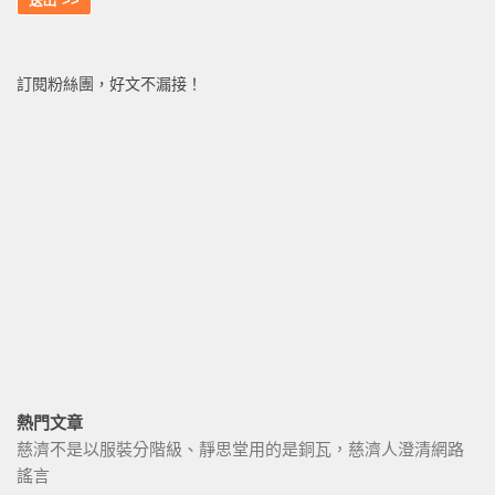
訂閱粉絲團，好文不漏接！
熱門文章
慈濟不是以服裝分階級、靜思堂用的是銅瓦，慈濟人澄清網路
謠言