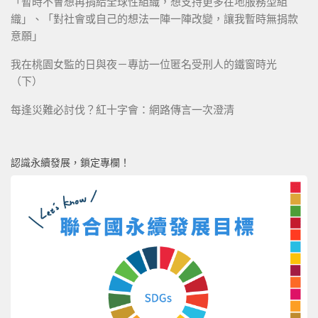
「暫時不會想再捐給全球性組織，想支持更多在地服務型組
織」、「對社會或自己的想法一陣一陣改變，讓我暫時無捐款
意願」
我在桃園女監的日與夜－專訪一位匿名受刑人的鐵窗時光
（下）
每逢災難必討伐？紅十字會：網路傳言一次澄清
認識永續發展，鎖定專欄！