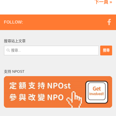
下一頁 »
FOLLOW:
搜尋站上文章
搜
尋
關
鍵
支持 NPOST
字: