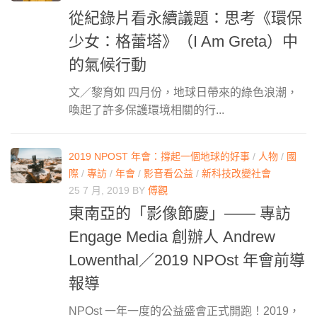
從紀錄片看永續議題：思考《環保
少女：格蕾塔》（I Am Greta）中
的氣候行動
文／黎育如 四月份，地球日帶來的綠色浪潮，
喚起了許多保護環境相關的行...
2019 NPOST 年會：撐起一個地球的好事
/
人物
/
國
際
/
專訪
/
年會
/
影音看公益
/
新科技改變社會
25 7 月, 2019
BY
傅觀
東南亞的「影像節慶」—— 專訪
Engage Media 創辦人 Andrew
Lowenthal／2019 NPOst 年會前導
報導
NPOst 一年一度的公益盛會正式開跑！2019，