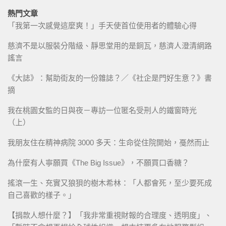
熱門文章
「我第一次感覺這麼爽！」手天使首位使用者的體驗心得
慈濟不是以服裝分階級、靜思堂用的是銅瓦，慈濟人澄清網路
謠言
《大誌》：幫助街友的一份雜誌？／《社企是門好生意？》書
摘
我在桃園女監的日與夜－專訪一位匿名受刑人的鐵窗時光
（上）
我朋友住在精神病院 3000 多天：生命從住院開始，戞然而止
為什麼有人寧願買《The Big Issue》，不願買口香糖？
搖滾一生、充實又狼狽的樹木希林：「人都會死，至少要死成
自己喜歡的樣子。」
【捐款人想什麼？】「我非常重視財報的合理度、透明度」、