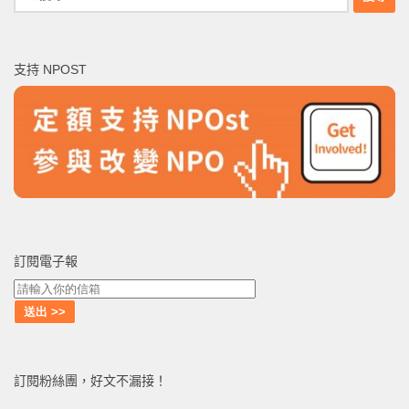
尋
關
鍵
支持 NPOST
字:
訂閱電子報
訂閱粉絲團，好文不漏接！