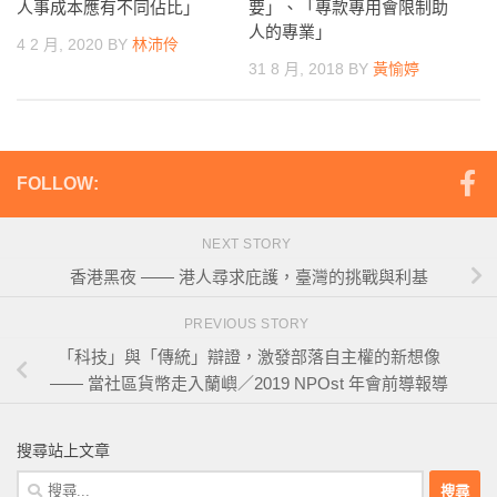
要」、「專款專用會限制助
人事成本應有不同佔比」
人的專業」
4 2 月, 2020
BY
林沛伶
31 8 月, 2018
BY
黃愉婷
FOLLOW:
NEXT STORY
香港黑夜 —— 港人尋求庇護，臺灣的挑戰與利基
PREVIOUS STORY
「科技」與「傳統」辯證，激發部落自主權的新想像
—— 當社區貨幣走入蘭嶼／2019 NPOst 年會前導報導
搜尋站上文章
搜