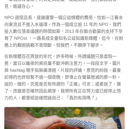
見，銘感在心。
NPO 道阻且長，遑論運營一個公益媒體的費用，恰如一江春水
向東流且不進入水循環。作為一個成立逾 11 年的 NPO，我們
投入數位落差議題的時間如斯，2013 年在聯合勸募的支持下孕
育了 NPOst ，一路長成全臺知名公益知識新媒體，迄今，在財
務上的艱困挑戰不曾間斷，但我們，不願停下腳步。
在新媒體百花齊放的年代，許多時候，所謂議題只是虛殼一
晃，當日以繼夜的資訊量不斷沖刷注意力，一段段文字、圖片
與 hashtag 隨手指無痛滑過，片段的評論，意見的紛說，最後
記得的也許短暫不過一個夜晚，即淹止在螢幕熄滅的那一秒。
說的、做的，究竟是否有所謂的「正確」可言；或者說了、做
了，改變是否確然因此萌芽，我想所有正在努力或已經停止努
力的人，都曾經這樣問過自己：「真的有用嗎？」