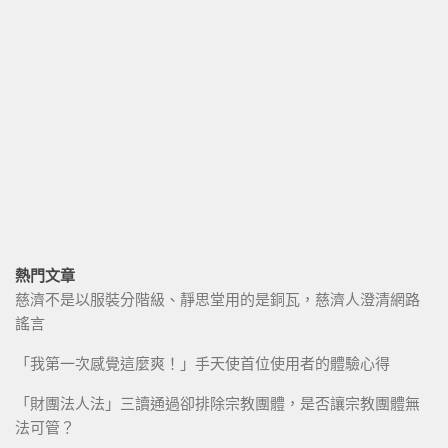
熱門文章
慈濟不是以服裝分階級、靜思堂用的是銅瓦，慈濟人澄清網路
謠言
「我第一次感覺這麼爽！」手天使首位使用者的體驗心得
「財團法人法」三讀通過卻排除宗教團體，是否讓宗教團體無
法可管？