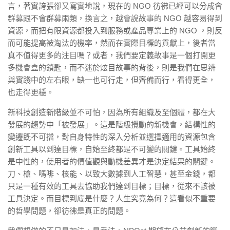
言，著實誇張卻又寫實地說，現在的 NGO 彷彿已經可以分成會
群募跟不會群募兩類，換言之，越會說故事的 NGO 越容易得到
資源，而把有限資源都投入到服務或產品專業上的 NGO ，則反
而可能提高被淘汰的機率，然而在實際目標的貢獻上，後者當
真不值得更多的注目嗎？或者，我們要定義故事是一個打開更
多機會盒的鎖匙，而不迷於炫目故事的背後，則是我們在思辨
與實踐中的左右眼，缺一也可行走，但齊備而行，看得更全，
也走得更穩。
新科技創造新階級並不可怕，因為所有組織及至個體，都在大
發展的趨勢中「被發展」。這是階級攪動的新機會，結構性的
變遷既不可擋，對自身特性的深入分析並選擇適用的資源包含
創新工具以到達目標，自始至終都是不可變的關鍵。工具始終
是中性的，使用者的價值觀與動機差異才是決定結果的關鍵。
刀、槍、嗎啡、核能、以致大數據到人工智慧，甚至金錢，都
只是一種有效的工具去協助我們達到目標；目標，從來不該被
工具決定。而目標到底是什麼？人生究竟為何？這看似不重要
的哲學問題，卻彷彿是真正的問題。