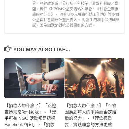
景，歷經政治系／公行所／科技業／非營利組織／媒
體，曾任《NPOst公益交流站》年會、《社會企業推
廣服務計畫》、《NPO多元募資行銷工作坊》等多個
公益與社會創新計畫負責人。 對發生的壞事保持幽默
感，因為幽默是對抗苦難最好的方式。
YOU MAY ALSO LIKE...
【捐款人想什麼？】「不會
【捐款人想什麼？】「路邊
因為創辦人的爭議而否定組
宣傳常常吸引到我」、「幾
織的努力」、「理念很重
乎所有 NGO 活動都是透過
要，實踐理念的方法更重
Facebook 得知」、「捐款