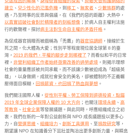
兒虐成因的解構
、
身障街賣組織的探索
、
原鄉失智照護網絡的
建立
、
兒少性化的氾濫危機
，到
移工
、
無家者
、
少數族群
的處
遇，乃至時事的反思與倡議，在《我們的惡的距離》大熱中，
以真實詰破社會對於精障者的刻板想像
；於病人自主權利法施
行的歡聲裡，探討
病主法對生命自主權的矛盾扞格
。
為促成器官捐贈而被戲稱為「禿鷹」的
器官協調師
，接線於生
死之間，化大體為大愛；性別平等程度現位居全球第 8 的臺
灣，
2019 的我們，平權的腳步走到哪裡了
？而看似和平的日常
裡，
非營利組織工作者始終亟需改善的過勞處境
，則揭示理想
社會的重量應該被共同承載，而不該讓少數被迫成為「超級英
雄」，以身做網，成就社會安全的美名，卻被體制的不正義輾
壓得面目模糊，
回捐薪資，也回捐了熱血與夢想
。
我們關注國際人權，
從性別平權、勞工保障到道德投資，點錨
2019 年全球企業保障人權的 10 大方向
；也關注
環境永續
、
高
等教育
、
社會企業
等發展議題。與此同時，呼應組織成立之初
衷，我們在新的一年對公益創新與 NPO 成長議題投以更多心
力，自
營運思維
、
組織培力
、
創新工具運用
、至
捐款研究
等，
期望讓 NPO 在知識養分下茁壯並陶冶出更多創新力量，與瞬息