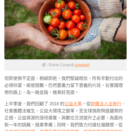
圖／Elaine Casap@
unsplash
但即使微不足道、稍縱即逝，我們堅誠相信，所有辛勤付出的
必得仰望，縱使困難，仍然要盡力留下意義的片段，在實踐理
想的路上，為一路並肩，做美好見證。
上半季度，我們回顧了 2018 的
公益大事
，從
財團法人法施行
、
社會團體法催生、公益大環境之變革，至全球捐款倒退趨勢的
正視、公益資源的亟待建置、與數位交流提升之必要，為面向
新一年的挑戰，兢業準備；同時，我們致力付諸社福關懷，從