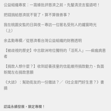
公益組織專家：一窩蜂批評慈濟之前，先釐清流言蜚語吧！
把錢捐給慈濟就不管了，算不算做善事？
我在桃園女監的日與夜－專訪一位匿名受刑人的鐵窗時光
（上）
余孟勳專欄／從慈濟看台灣公益組織的財務透明
【被歧視的歷史】中古歐洲地位獨特的「活死人」──痲瘋病患
者
【捐款人想什麼？】收到認養孩童的信能維持捐款動力、負面
新聞左右捐款意願
《大誌》：幫助街友的一份雜誌？／《社企是門好生意？》書
摘
認識永續發展，鎖定專欄！