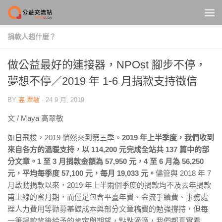
Skip to content
捐款人想什麼？
做公益最好的連接器，NPOst 腳步不停，
夢想不停／2019 年 1-6 月捐款支持徵信
BY
高 翠敏
·
24 9 月, 2019
文 / Maya 高翠敏
如日飛梭，2019 悄然來到第三季。
2019 年上半季度，我們收到
來自各方的溫暖支持，以 114,200 元完成全站共 137 篇中的部
分文章。1 至 3 月捐款金額為 57,950 元，4 至 6 月為 56,250
元，平均每季度 57,100 元，每月 19,033 元。
儘管與 2018 年 7
月啟動捐款以來，2019 年上半兩個季度的捐款均不及去年捐款
甫上線的蜜月期，而僅足包含平臺年費、金流手續費、事務處
理人力費用等勸募基礎成本與部分文章稿費的勉強撐持，但每
一筆捐款背後給予的肯定與期望，點點滴滴，我們都真實看