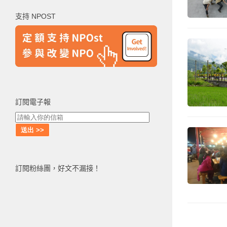
鍵
支持 NPOST
字:
訂閱電子報
訂閱粉絲團，好文不漏接！