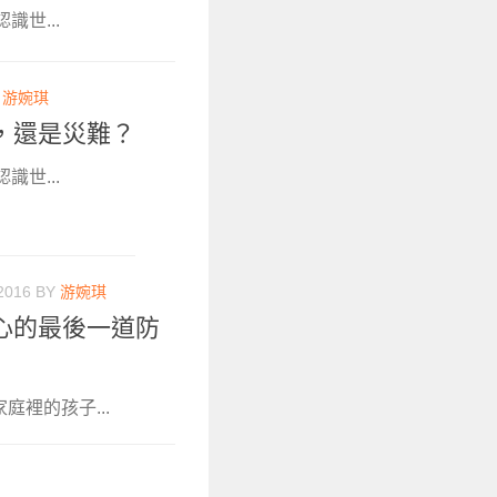
識世...
Y
游婉琪
，還是災難？
識世...
2016
BY
游婉琪
心的最後一道防
庭裡的孩子...