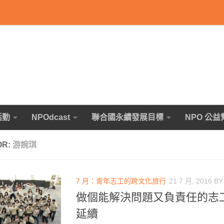
活動
NPOdcast
聯合國永續發展目標
NPO 公益
OR:
游婉琪
7 月：青年志工的跨文化旅行
21 7 月, 2016
B
做個能解決問題又負責任的志
延續