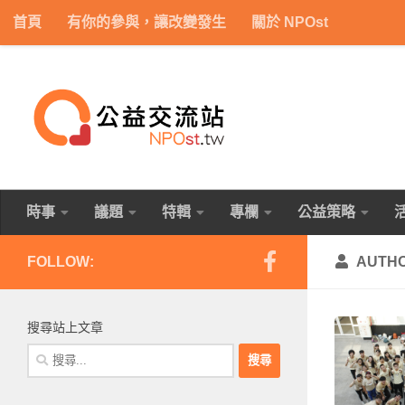
首頁
有你的參與，讓改變發生
關於 NPOst
Skip to content
時事
議題
特輯
專欄
公益策略
FOLLOW:
AUTH
搜尋站上文章
搜
尋
關