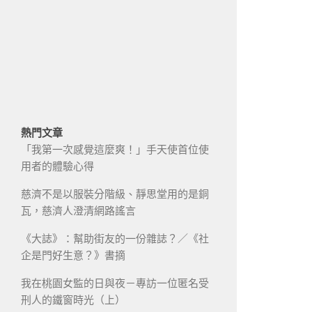
熱門文章
「我第一次感覺這麼爽！」手天使首位使
用者的體驗心得
慈濟不是以服裝分階級、靜思堂用的是銅
瓦，慈濟人澄清網路謠言
《大誌》：幫助街友的一份雜誌？／《社
企是門好生意？》書摘
我在桃園女監的日與夜－專訪一位匿名受
刑人的鐵窗時光（上）