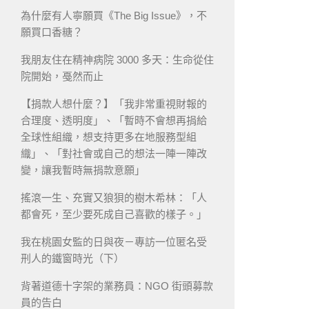
為什麼有人寧願買《The Big Issue》，不
願買口香糖？
我朋友住在精神病院 3000 多天：生命從住
院開始，戞然而止
【捐款人想什麼？】「我非常重視財報的
合理度、透明度」、「暫時不會想再捐給
全球性組織，想支持更多在地服務型組
織」、「對社會或自己的想法一陣一陣改
變，讓我暫時無捐款意願」
搖滾一生、充實又狼狽的樹木希林：「人
都會死，至少要死成自己喜歡的樣子。」
我在桃園女監的日與夜－專訪一位匿名受
刑人的鐵窗時光（下）
背著道德十字架的業務員：NGO 街頭募款
員的告白