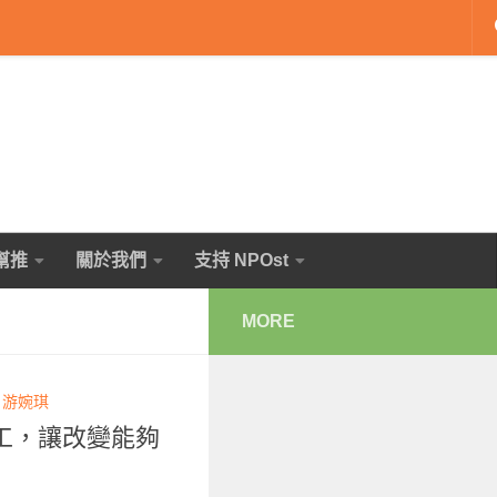
幫推
關於我們
支持 NPOst
MORE
Y
游婉琪
工，讓改變能夠