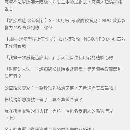
慈濟不是以服裝分階級、靜思堂用的是銅瓦，慈濟人澄清網路
謠言
【數據賦能 公益創新】8、10月場_讓改變被看見：NPO 數據影
響力全攻略系列線上課程
【北區-進階型技術工作坊】公益特攻隊：NGO/NPO 的 AI 高效
工作流實戰
「我第一次感覺這麼爽！」手天使首位使用者的體驗心得
「財團法人法」三讀通過卻排除宗教團體，是否讓宗教團體無
法可管？
公益組織專家：一窩蜂批評慈濟之前，先釐清流言蜚語吧！
把錢捐給慈濟就不管了，算不算做善事？
我在桃園女監的日與夜－專訪一位匿名受刑人的鐵窗時光
（上）
余孟勳專欄／從慈濟看台灣公益組織的財務透明