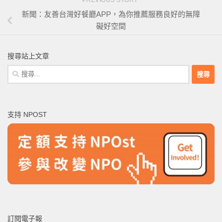
新聞：友善台灣好餐廳APP，為你推薦服務良好的無障
礙好空間
搜尋站上文章
搜
尋
關
鍵
支持 NPOST
字:
訂閱電子報