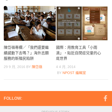
陳岱嶺專欄／「我們還要繼
國際：用教育工具「小雨
續感動下去嗎？」海外志願
滴」，貼近自閉症兒童的心
服務的新殖民陷阱
底世界
29 9 月, 2016
BY
陳岱嶺
4 4 月, 2014
BY
NPOST 編輯室
FOLLOW:
PREVIOUS STORY