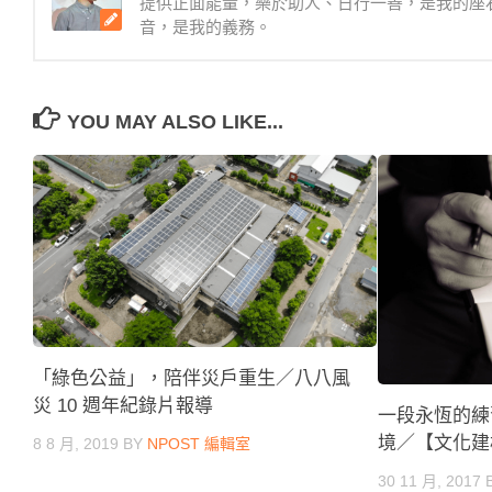
提供正面能量，樂於助人、日行一善，是我的座
音，是我的義務。
YOU MAY ALSO LIKE...
「綠色公益」，陪伴災戶重生／八八風
災 10 週年紀錄片報導
一段永恆的練
境／【文化建
8 8 月, 2019
BY
NPOST 編輯室
30 11 月, 2017