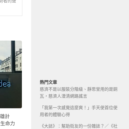
勢者的聲
熱門文章
慈濟不是以服裝分階級、靜思堂用的是銅
瓦，慈濟人澄清網路謠言
「我第一次感覺這麼爽！」手天使首位使
用者的體驗心得
英雄計
的生命力
《大誌》：幫助街友的一份雜誌？／《社