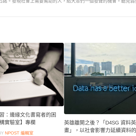
右銘。發現社會上需要幫助的人，給大眾們一個發聲的機會。聽見弱
習：邊緣文化書寫者的困
構實驗室】專欄
英雄離開之後？「D4SG 資料
畫」，以社會影響力延續資料
BY
NPOST 編輯室