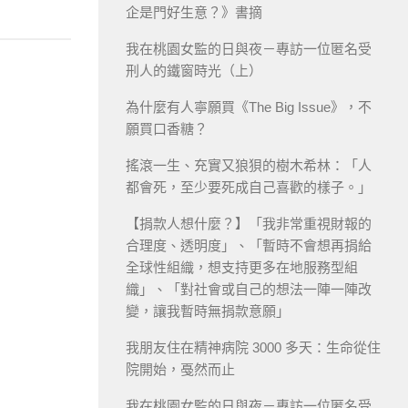
企是門好生意？》書摘
我在桃園女監的日與夜－專訪一位匿名受
刑人的鐵窗時光（上）
為什麼有人寧願買《The Big Issue》，不
願買口香糖？
搖滾一生、充實又狼狽的樹木希林：「人
都會死，至少要死成自己喜歡的樣子。」
【捐款人想什麼？】「我非常重視財報的
合理度、透明度」、「暫時不會想再捐給
全球性組織，想支持更多在地服務型組
織」、「對社會或自己的想法一陣一陣改
變，讓我暫時無捐款意願」
我朋友住在精神病院 3000 多天：生命從住
院開始，戞然而止
我在桃園女監的日與夜－專訪一位匿名受