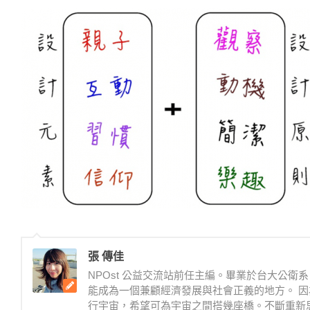
張 傳佳
NPOst 公益交流站前任主編。畢業於台大公
能成為一個兼顧經濟發展與社會正義的地方。 因
行宇宙，希望可為宇宙之間搭幾座橋。不斷重新