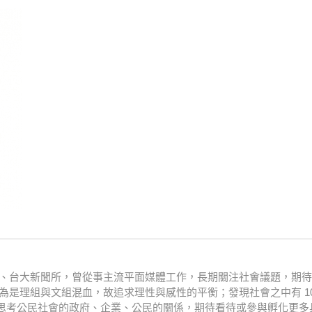
衛系、台大新聞所，曾從事主流平面媒體工作，長期關注社會議題，期
為是理組與文組混血，故追求理性與感性的平衡；發現社會之中有 10
思考公民社會的政府、企業、公民的關係，期待看待或參與孵化更多