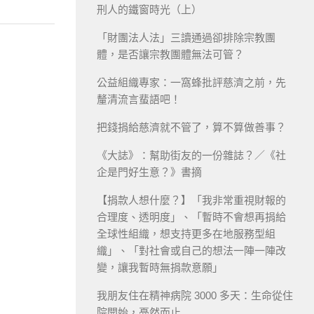
刑人的鐵窗時光（上）
「財團法人法」三讀通過卻排除宗教團
體，是否讓宗教團體無法可管？
公益組織專家：一窩蜂批評慈濟之前，先
釐清流言蜚語吧！
把錢捐給慈濟就不管了，算不算做善事？
《大誌》：幫助街友的一份雜誌？／《社
企是門好生意？》書摘
【捐款人想什麼？】「我非常重視財報的
合理度、透明度」、「暫時不會想再捐給
全球性組織，想支持更多在地服務型組
織」、「對社會或自己的想法一陣一陣改
變，讓我暫時無捐款意願」
我朋友住在精神病院 3000 多天：生命從住
院開始，戞然而止