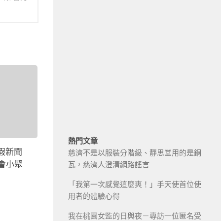
熱門文章
假新聞
慈濟不是以服裝分階級、靜思堂用的是銅
年會小聚
瓦，慈濟人澄清網路謠言
「我第一次感覺這麼爽！」手天使首位使
用者的體驗心得
我在桃園女監的日與夜－專訪一位匿名受