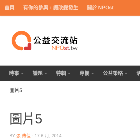
首頁
有你的參與，讓改變發生
關於 NPOst
Skip to content
時事
議題
特輯
專欄
公益策略
圖片5
圖片5
BY
張 傳佳
·
17 6 月, 2014