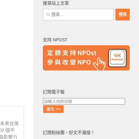
搜尋站上文章
搜
尋
關
鍵
支持 NPOST
字:
訂閱電子報
待未來台灣
0 個平
訂閱粉絲團，好文不漏接！
具影響力