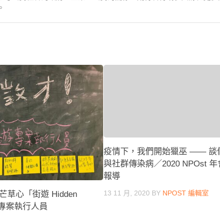
。
疫情下，我們開始獵巫 —— 談
與社群傳染病／2020 NPOst 
報導
13 11 月, 2020
BY
NPOST 編輯室
草心「街遊 Hidden
徵求專案執行人員