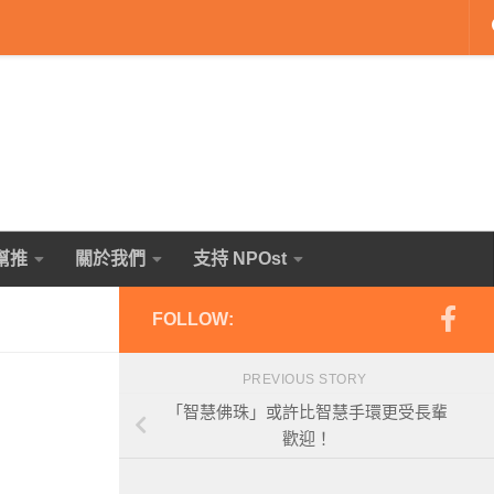
幫推
關於我們
支持 NPOst
FOLLOW:
PREVIOUS STORY
「智慧佛珠」或許比智慧手環更受長輩
歡迎！