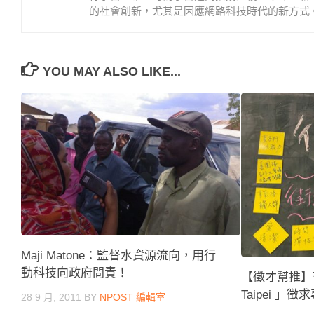
的社會創新，尤其是因應網路科技時代的新方式
YOU MAY ALSO LIKE...
Maji Matone：監督水資源流向，用行
動科技向政府問責！
【徵才幫推】芒
Taipei 」
28 9 月, 2011
BY
NPOST 編輯室