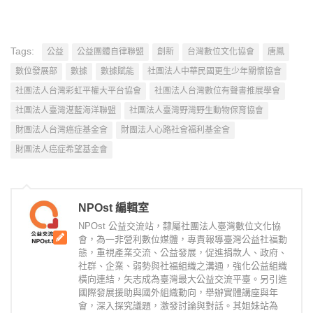
Tags:
公益
公益團體自律聯盟
創新
台灣數位文化協會
唐鳳
數位發展部
數據
數據賦能
社團法人中華民國更生少年關懷協會
社團法人台灣彩虹平權大平台協會
社團法人台灣數位有聲書推展學會
社團法人臺灣湛藍海洋聯盟
社團法人臺灣野灣野生動物保育協會
財團法人台灣癌症基金會
財團法人心路社會福利基金會
財團法人癌症希望基金會
NPOst 編輯室
NPOst 公益交流站，隸屬社團法人臺灣數位文化協
會，為一非營利數位媒體，專責報導臺灣公益社福動
態，重視產業交流、公益發展，促進捐款人、政府、
社群、企業、弱勢與社福組織之溝通，強化公益組織
橫向連結，矢志成為臺灣最大公益交流平臺。另引進
國際發展援助與國外組織動向，舉辦實體講座與年
會，深入探究議題，激發討論與對話。其姐妹站為