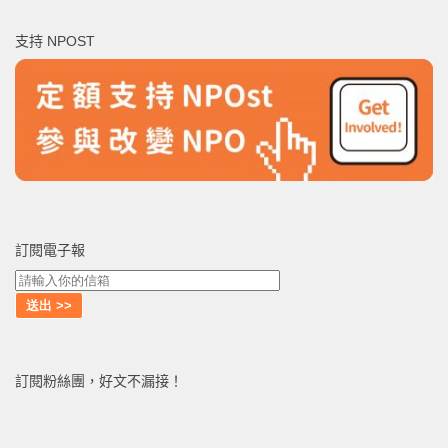
鍵
支持 NPOST
字:
訂閱電子報
訂閱粉絲團，好文不漏接！