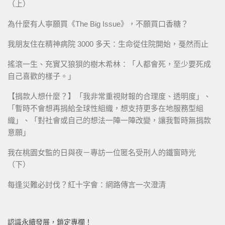
（上）
為什麼有人寧願買《The Big Issue》，不願買口香糖？
我朋友住在精神病院 3000 多天：生命從住院開始，戞然而止
搖滾一生、充實又狼狽的樹木希林：「人都會死，至少要死成
自己喜歡的樣子。」
【捐款人想什麼？】「我非常重視財報的合理度、透明度」、
「暫時不會想再捐給全球性組織，想支持更多在地服務型組
織」、「對社會或自己的想法一陣一陣改變，讓我暫時無捐款
意願」
我在桃園女監的日與夜－專訪一位匿名受刑人的鐵窗時光
（下）
每逢災難必討伐？紅十字會：網路傳言一次澄清
認識永續發展，鎖定專欄！