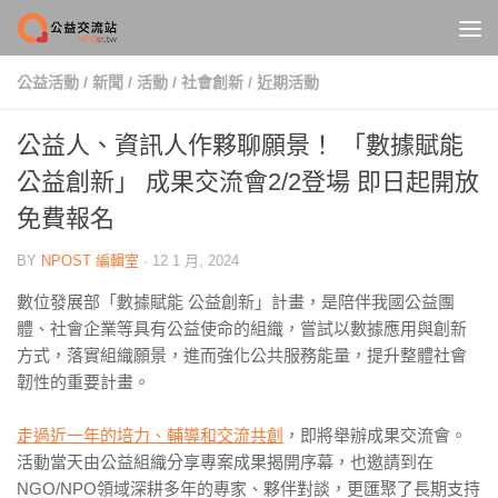
Skip to content
公益活動
/
新聞
/
活動
/
社會創新
/
近期活動
公益人、資訊人作夥聊願景！ 「數據賦能
公益創新」 成果交流會2/2登場 即日起開放
免費報名
BY
NPOST 編輯室
·
12 1 月, 2024
數位發展部「數據賦能 公益創新」計畫，是陪伴我國公益團
體、社會企業等具有公益使命的組織，嘗試以數據應用與創新
方式，落實組織願景，進而強化公共服務能量，提升整體社會
韌性的重要計畫。
走過近一年的培力、輔導和交流共創
，即將舉辦成果交流會。
活動當天由公益組織分享專案成果揭開序幕，也邀請到在
NGO/NPO領域深耕多年的專家、夥伴對談，更匯聚了長期支持