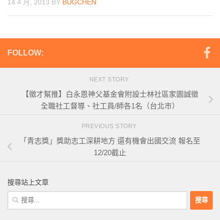
14 4 月, 2013
BY
BUGCHEN
FOLLOW:
NEXT STORY
【徵才幫推】白永恩神父基金會附設士林社區家園誠徵
全職社工督導、社工員/師各1名（台北市）
PREVIOUS STORY
「青志獎」獎助志工深耕地方 還有機會出國交流 報名至
12/20截止
搜尋站上文章
搜
尋
關