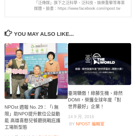
「泛傳媒」旗下之泛科學、泛科技、娛樂重擊等專業
媒體。臉書：https://www.facebook.com/npost.tw
YOU MAY ALSO LIKE...
臺灣驕傲！綠藤生機、綠然
DOMI，榮獲全球年度「對
世界最好」企業！
NPOst 週報 No. 29：「i 無
限」助NPO提升數位公益動
14 9 月, 2016
能 高雄喜憨兒餐廳挑戰庇護
BY
NPOST 編輯室
工場新型態