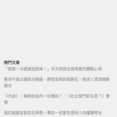
熱門文章
「我第一次感覺這麼爽！」手天使首位使用者的體驗心得
慈濟不是以服裝分階級、靜思堂用的是銅瓦，慈濟人澄清網路
謠言
《大誌》：幫助街友的一份雜誌？／《社企是門好生意？》書
摘
我在桃園女監的日與夜－專訪一位匿名受刑人的鐵窗時光