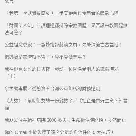
謠言
「我第一次感覺這麼爽！」手天使首位使用者的體驗心得
「財團法人法」三讀通過卻排除宗教團體，是否讓宗教團體無
法可管？
公益組織專家：一窩蜂批評慈濟之前，先釐清流言蜚語吧！
把錢捐給慈濟就不管了，算不算做善事？
我在桃園女監的日與夜－專訪一位匿名受刑人的鐵窗時光
（上）
余孟勳專欄／從慈濟看台灣公益組織的財務透明
《大誌》：幫助街友的一份雜誌？／《社企是門好生意？》書
摘
我朋友住在精神病院 3000 多天：生命從住院開始，戞然而止
你的 Gmail 也被入侵了嗎？分辨釣魚信件的 5 大技巧！