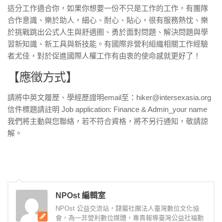
這分工作適合你，如果你想要一份不只是工作的工作，有團隊
合作意識、樂於助人，細心、耐心、貼心，很有服務熱忱、樂
於挑戰跳出公式人生與舒適圈、勇於面對問題、解決問題與學
習新知識、新工具與新技能。有國際非營利組織相關工作經驗
者尤佳，對於促進國際人權工作有由衷的使命感就更好了！
【應徵方式】
請將中英文履歷、學經歷證明email至：hiker@intersexasia.org
信件標題請註明 Job application: Finance & Admin_your name
我們將主動與您聯絡，若不符合資格，將不另行通知，敬請諒
解。
NPOst 編輯室
NPOst 公益交流站，隸屬社團法人臺灣數位文化協
會，為一非營利數位媒體，專責報導臺灣公益社福動