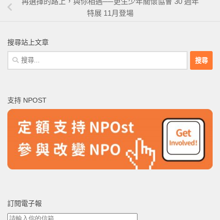
再選擇的路上，與你相遇──更生少年關懷協會 30 週年
特展 11月登場
搜尋站上文章
搜
尋
關
鍵
支持 NPOST
字:
訂閱電子報