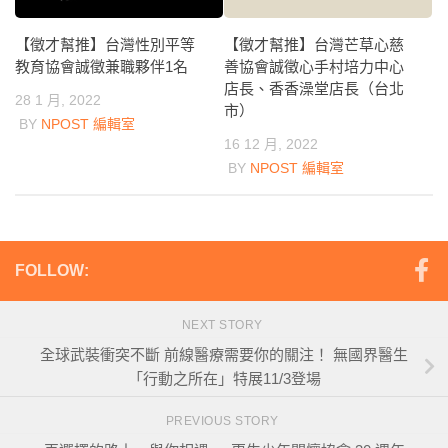
【徵才幫推】台灣性別平等
【徵才幫推】台灣芒草心慈
教育協會誠徵兼職夥伴1名
善協會誠徵心手村培力中心
店長、香香澡堂店長（台北
28 1 月, 2022
市）
BY
NPOST 編輯室
16 12 月, 2022
BY
NPOST 編輯室
FOLLOW:
NEXT STORY
全球武裝衝突不斷 前線醫療需要你的關注！ 無國界醫生
「行動之所在」特展11/3登場
PREVIOUS STORY