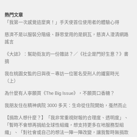
熱門文章
「我第一次感覺這麼爽！」手天使首位使用者的體驗心得
慈濟不是以服裝分階級、靜思堂用的是銅瓦，慈濟人澄清網路
謠言
《大誌》：幫助街友的一份雜誌？／《社企是門好生意？》書
摘
我在桃園女監的日與夜－專訪一位匿名受刑人的鐵窗時光
（上）
為什麼有人寧願買《The Big Issue》，不願買口香糖？
我朋友住在精神病院 3000 多天：生命從住院開始，戞然而止
【捐款人想什麼？】「我非常重視財報的合理度、透明度」、
「暫時不會想再捐給全球性組織，想支持更多在地服務型組
織」、「對社會或自己的想法一陣一陣改變，讓我暫時無捐款