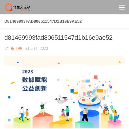
Skip to content
D81469993FAD806511547D1B16E9AE52
d81469993fad806511547d1b16e9ae52
BY
程士華
·
21 6 月, 2023