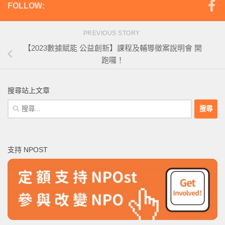
FOLLOW:
PREVIOUS STORY
【2023數據賦能 公益創新】課程及輔導徵案說明會 開
跑囉！
搜尋站上文章
搜
尋
關
鍵
支持 NPOST
字: