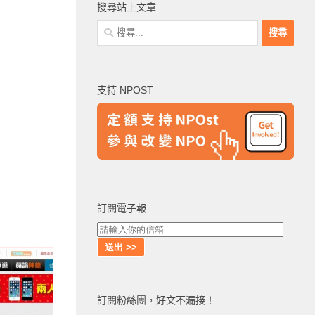
搜尋站上文章
搜
尋
關
鍵
支持 NPOST
字:
訂閱電子報
訂閱粉絲團，好文不漏接！