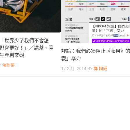
「世界少了我們不會怎
們會更好！」／講茶、臺
評論：我們必須阻止《蘋果》
生產創業觀
義」暴力
Y
陳怡臻
17 2 月, 2014
BY
鄭 國威