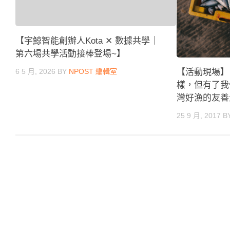
【宇鯨智能創辦人Kota ✕ 數據共學｜
第六場共學活動接棒登場~】
6 5 月, 2026
BY
NPOST 編輯室
【活動現場】
樣，但有了我
灣好漁的友善
25 9 月, 2017
B