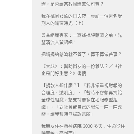
體，是否讓宗教團體無法可管？
我在桃園女監的日與夜－專訪一位匿名受
刑人的鐵窗時光（上）
公益組織專家：一窩蜂批評慈濟之前，先
釐清流言蜚語吧！
把錢捐給慈濟就不管了，算不算做善事？
《大誌》：幫助街友的一份雜誌？／《社
企是門好生意？》書摘
【捐款人想什麼？】「我非常重視財報的
合理度、透明度」、「暫時不會想再捐給
全球性組織，想支持更多在地服務型組
織」、「對社會或自己的想法一陣一陣改
變，讓我暫時無捐款意願」
我朋友住在精神病院 3000 多天：生命從住
院開始，戞然而止