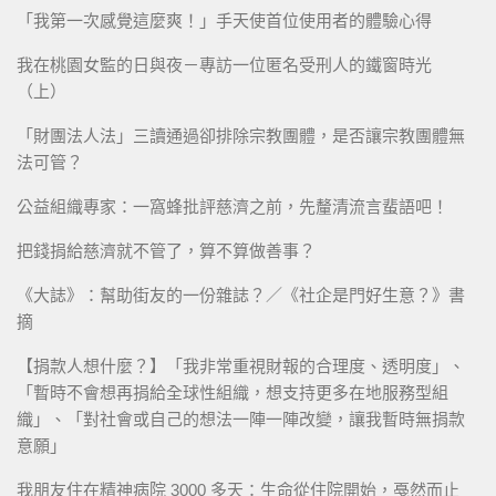
「我第一次感覺這麼爽！」手天使首位使用者的體驗心得
我在桃園女監的日與夜－專訪一位匿名受刑人的鐵窗時光
（上）
「財團法人法」三讀通過卻排除宗教團體，是否讓宗教團體無
法可管？
公益組織專家：一窩蜂批評慈濟之前，先釐清流言蜚語吧！
把錢捐給慈濟就不管了，算不算做善事？
《大誌》：幫助街友的一份雜誌？／《社企是門好生意？》書
摘
【捐款人想什麼？】「我非常重視財報的合理度、透明度」、
「暫時不會想再捐給全球性組織，想支持更多在地服務型組
織」、「對社會或自己的想法一陣一陣改變，讓我暫時無捐款
意願」
我朋友住在精神病院 3000 多天：生命從住院開始，戞然而止