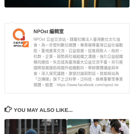
NPOst 編輯室
NPOst 公益交流站，隸屬社團法人臺灣數位文化協
會，為一非營利數位媒體，專責報導臺灣公益社福動
態，重視產業交流、公益發展，促進捐款人、政府、
社群、企業、弱勢與社福組織之溝通，強化公益組織
橫向連結，矢志成為臺灣最大公益交流平臺。另引進
國際發展援助與國外組織動向，舉辦實體講座與年
會，深入探究議題，激發討論與對話。其姐妹站為
「泛傳媒」旗下之泛科學、泛科技、娛樂重擊等專業
媒體。臉書：https://www.facebook.com/npost.tw
YOU MAY ALSO LIKE...