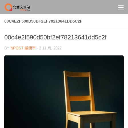
Skip to content
00C4E2F590D50BF2EF78213641DD5C2F
00c4e2f590d50bf2ef78213641dd5c2f
BY
NPOST 編輯室
·
2 11 月, 2022