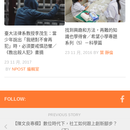
找到興趣和方法，再難的知
臺大法律系教授李茂生：當
識也學得會／希望小學專題
少年說出「我絕對不會再
系列（5）－科學篇
犯」時，必須要戒慎恐懼／
《教出殺人犯》書摘
23 11 月, 2016
BY
葉 靜倫
23 11 月, 2017
BY
NPOST 編輯室
FOLLOW:
PREVIOUS STORY
【陳文良專欄】數位時代下，社工如何跟上創新腳步？