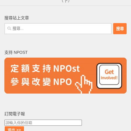
（下）
搜尋站上文章
搜
尋
關
鍵
支持 NPOST
字:
訂閱電子報