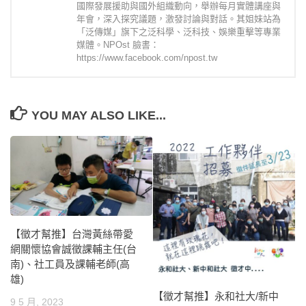
國際發展援助與國外組織動向，舉辦每月實體講座與
年會，深入探究議題，激發討論與對話。其姐妹站為
「泛傳媒」旗下之泛科學、泛科技、娛樂重擊等專業
媒體。NPOst 臉書：
https://www.facebook.com/npost.tw
YOU MAY ALSO LIKE...
【徵才幫推】台灣黃絲帶愛
網關懷協會誠徵課輔主任(台
南)、社工員及課輔老師(高
雄)
【徵才幫推】永和社大/新中
9 5 月, 2023