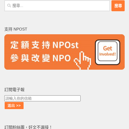
搜
尋
關
鍵
支持 NPOST
字:
訂閱電子報
訂閱粉絲團，好文不漏接！