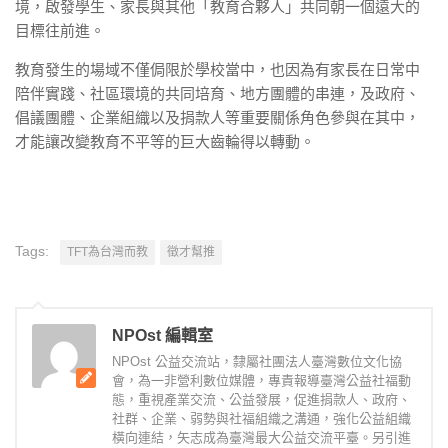
境，啟發學生、家長與其他「教育合夥人」共同朝一個遠大的
目標往前進。
教育發生的場域不僅侷限於學校當中，也因為有家長在日常中
陪伴實踐、社區環境的共同培育、地方團體的串連，及政府、
倡議團體、企業組織以及捐款人等重要關係角色參與在其中，
才能讓改變教育不平等的巨大齒輪得以轉動。
Tags:
TFT為台灣而教
徵才幫推
NPOst 編輯室
NPOst 公益交流站，隸屬社團法人臺灣數位文化協
會，為一非營利數位媒體，專責報導臺灣公益社福動
態，重視產業交流、公益發展，促進捐款人、政府、
社群、企業、弱勢與社福組織之溝通，強化公益組織
橫向連結，矢志成為臺灣最大公益交流平臺。另引進