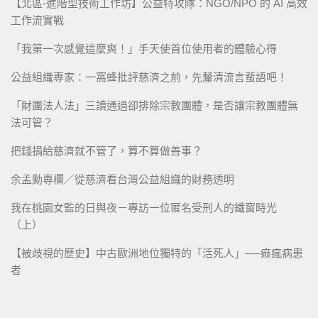
【北區-進階型技術工作坊】公益特攻隊：NGO/NPO 的 AI 高效
工作流實戰
「我第一次感覺這麼爽！」手天使首位使用者的體驗心得
公益組織專家：一窩蜂批評慈濟之前，先釐清流言蜚語吧！
「財團法人法」三讀通過卻排除宗教團體，是否讓宗教團體無
法可管？
把錢捐給慈濟就不管了，算不算做善事？
余孟勳專欄／從慈濟看台灣公益組織的財務透明
我在桃園女監的日與夜－專訪一位匿名受刑人的鐵窗時光
（上）
【被歧視的歷史】中古歐洲地位獨特的「活死人」──痲瘋病患
者