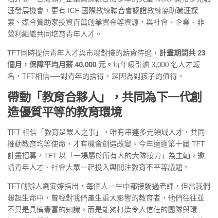
涯發展機會，更有 ICF 國際教練聯合會認證教練協助職涯探
索、媒合贊助家投資百萬創業資金等資源，與社會、企業、非
營利組織共同培育青年人才。
TFT同時提供青年人才與市場對接的薪資待遇，
計畫期間共 23
個月，保障平均月薪 40,000 元。
每年吸引逾 3,000 名人才報
名，TFT相信──對青年的捨得，是因為對孩子的值得。
帶動「教育合夥人」，共同為下一代創
造優質平等的教育環境
TFT 相信「教育是眾人之事」，唯有串連多元領域人才，共同
推動教育均等使命，才有機會創造改變。今年適逢第十屆 TFT
計畫招募，TFT 以「一場屬於所有人的大隊接力」為主軸，邀
請青年人才、社會大眾一起投入與關注教育不平等議題。
TFT創辦人劉安婷指出，每個人一生中都接觸過老師，但當我們
想起生命中，曾經對我們產生重大影響的教育者，他們往往並
不只是具備豐富的知識，而是能夠打造令人信任的團隊與環