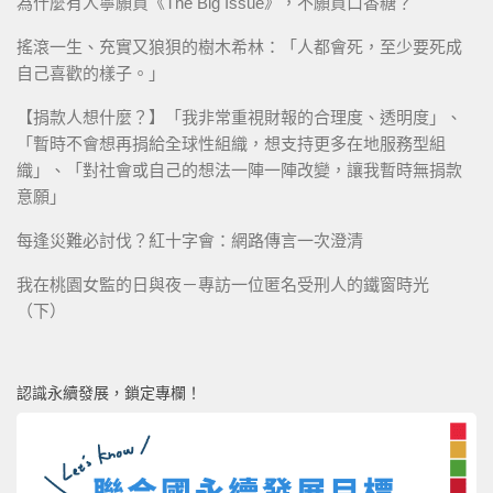
為什麼有人寧願買《The Big Issue》，不願買口香糖？
搖滾一生、充實又狼狽的樹木希林：「人都會死，至少要死成
自己喜歡的樣子。」
【捐款人想什麼？】「我非常重視財報的合理度、透明度」、
「暫時不會想再捐給全球性組織，想支持更多在地服務型組
織」、「對社會或自己的想法一陣一陣改變，讓我暫時無捐款
意願」
每逢災難必討伐？紅十字會：網路傳言一次澄清
我在桃園女監的日與夜－專訪一位匿名受刑人的鐵窗時光
（下）
認識永續發展，鎖定專欄！