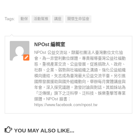
Tags:
動保
活動幫推
講座
關懷生命協會
NPOst 編輯室
NPOst 公益交流站，隸屬社團法人臺灣數位文化協
會，為一非營利數位媒體，專責報導臺灣公益社福動
態，重視產業交流、公益發展，促進捐款人、政府、
社群、企業、弱勢與社福組織之溝通，強化公益組織
橫向連結，矢志成為臺灣最大公益交流平臺。另引進
國際發展援助與國外組織動向，舉辦每月實體講座與
年會，深入探究議題，激發討論與對話。其姐妹站為
「泛傳媒」旗下之泛科學、泛科技、娛樂重擊等專業
媒體。NPOst 臉書：
https://www.facebook.com/npost.tw
YOU MAY ALSO LIKE...