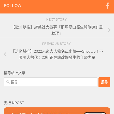
FOLLOW:
NEXT STORY
【徵才幫推】旗美社大徵募「那瑪夏山徑生態旅遊計畫
助理」
PREVIOUS STORY
【活動幫推】2022未來大人物名單出爐──Shot Up！不
囉嗦大勢代：20組正在讓改變發生的年輕力量
搜尋站上文章
搜
尋
關
鍵
支持 NPOST
字: