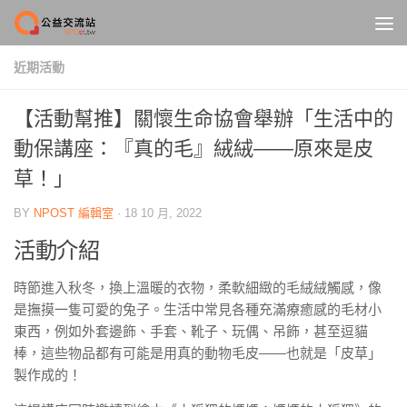
Skip to content
近期活動
【活動幫推】關懷生命協會舉辦「生活中的
動保講座：『真的毛』絨絨——原來是皮
草！」
BY
NPOST 編輯室
·
18 10 月, 2022
活動介紹
時節進入秋冬，換上溫暖的衣物，柔軟細緻的毛絨絨觸感，像
是撫摸一隻可愛的兔子。生活中常見各種充滿療癒感的毛材小
東西，例如外套邊飾、手套、靴子、玩偶、吊飾，甚至逗貓
棒，這些物品都有可能是用真的動物毛皮——也就是「皮草」
製作成的！