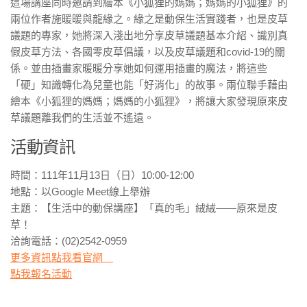
這場講座同時邀請到繪本《小狐狸的媽媽；媽媽的小狐狸》的
兩位作者施暖暖與龍緣之。緣之是動保生活實踐者，也是皮草
議題的專家，她將深入淺出地分享皮草議題基本介紹、識別真
假皮草方法、各國零皮草倡議，以及皮草議題和covid-19的關
係。並由插畫家暖暖分享她如何運用插畫的魔法，將這些
「硬」知識轉化為兒童也能「好消化」的故事。兩位聯手藉由
繪本《小狐狸的媽媽；媽媽的小狐狸》，將讓大家發現原來皮
草議題離我們的生活並不遙遠。
活動資訊
時間：111年11月13日（日）10:00-12:00
地點：以Google Meet線上舉辦
主題：【生活中的動保講座】「真的毛」絨絨——原來是皮
草！
洽詢電話：(02)2542-0959
更多資訊點我看官網
點我報名活動