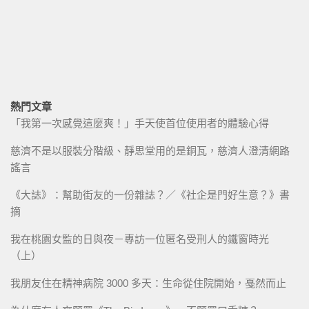
熱門文章
「我第一次感覺這麼爽！」手天使首位使用者的體驗心得
慈濟不是以服裝分階級、靜思堂用的是銅瓦，慈濟人澄清網路
謠言
《大誌》：幫助街友的一份雜誌？／《社企是門好生意？》書
摘
我在桃園女監的日與夜－專訪一位匿名受刑人的鐵窗時光
（上）
我朋友住在精神病院 3000 多天：生命從住院開始，戞然而止