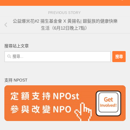
PREVIOUS STORY
公益爆米花#2 揚生基金會 X 黃揚名| 銀髮族的健康快樂
生活（6月12日晚上7點）
搜尋站上文章
搜
尋
關
鍵
支持 NPOST
字: