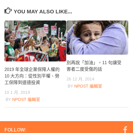
YOU MAY ALSO LIKE...
別再說「加油」，11 句讓受
害者二度受傷的話
2019 年全球企業保障人權的
10 大方向：從性別平權、勞
26 12 月, 2014
工保障到道德投資
BY
NPOST 編輯室
10 1 月, 2019
BY
NPOST 編輯室
FOLLOW: