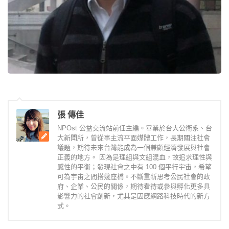
張 傳佳
NPOst 公益交流站前任主編。畢業於台大公衛系、台
大新聞所，曾從事主流平面媒體工作，長期關注社會
議題，期待未來台灣能成為一個兼顧經濟發展與社會
正義的地方。 因為是理組與文組混血，故追求理性與
感性的平衡；發現社會之中有 100 個平行宇宙，希望
可為宇宙之間搭幾座橋。不斷重新思考公民社會的政
府、企業、公民的關係，期待看待或參與孵化更多具
影響力的社會創新，尤其是因應網路科技時代的新方
式。