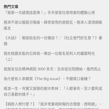
熱門文章
「我第一次感覺這麼爽！」手天使首位使用者的體驗心得
慈濟不是以服裝分階級、靜思堂用的是銅瓦，慈濟人澄清網路
謠言
《大誌》：幫助街友的一份雜誌？／《社企是門好生意？》書
摘
我在桃園女監的日與夜－專訪一位匿名受刑人的鐵窗時光
（上）
我朋友住在精神病院 3000 多天：生命從住院開始，戞然而止
為什麼有人寧願買《The Big Issue》，不願買口香糖？
搖滾一生、充實又狼狽的樹木希林：「人都會死，至少要死成
自己喜歡的樣子。」
【捐款人想什麼？】「我非常重視財報的合理度、透明度」、