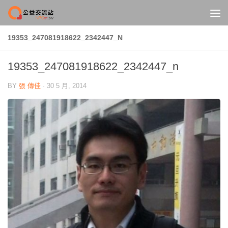
Skip to content
19353_247081918622_2342447_N
19353_247081918622_2342447_n
BY
張 傳佳
·
30 5 月, 2014