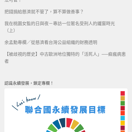
把錢捐給慈濟就不管了，算不算做善事？
我在桃園女監的日與夜－專訪一位匿名受刑人的鐵窗時光
（上）
余孟勳專欄／從慈濟看台灣公益組織的財務透明
【被歧視的歷史】中古歐洲地位獨特的「活死人」──痲瘋病患
者
認識永續發展，鎖定專欄！