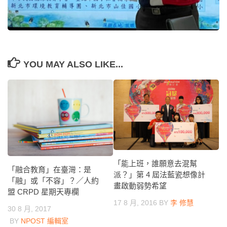
YOU MAY ALSO LIKE...
「能上班，誰願意去混幫
「融合教育」在臺灣：是
派？」第 4 屆法藍瓷想像計
「融」或「不容」？／人約
畫啟動弱勢希望
盟 CRPD 星期天專欄
17 8 月, 2016
BY
李 修慧
30 8 月, 2017
BY
NPOST 編輯室