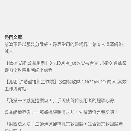
熱門文章
慈濟不是以服裝分階級、靜思堂用的是銅瓦，慈濟人澄清網路
謠言
【數據賦能 公益創新】8、10月場_讓改變被看見：NPO 數據影
響力全攻略系列線上課程
【北區-進階型技術工作坊】公益特攻隊：NGO/NPO 的 AI 高效
工作流實戰
「我第一次感覺這麼爽！」手天使首位使用者的體驗心得
公益組織專家：一窩蜂批評慈濟之前，先釐清流言蜚語吧！
「財團法人法」三讀通過卻排除宗教團體，是否讓宗教團體無
法可管？