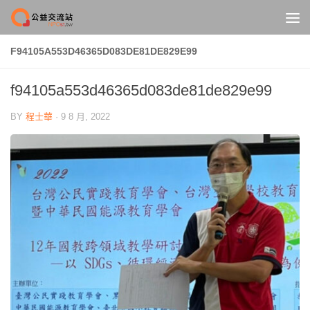
Skip to content
F94105A553D46365D083DE81DE829E99
f94105a553d46365d083de81de829e99
BY
程士華
·
9 8 月, 2022