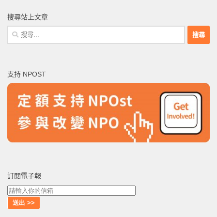
搜尋站上文章
搜
尋
關
鍵
支持 NPOST
字:
訂閱電子報