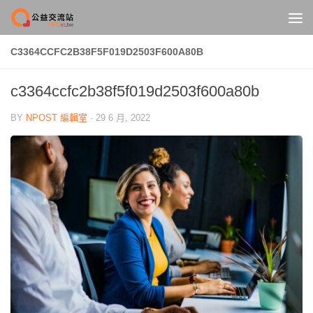
Skip to content
C3364CCFC2B38F5F019D2503F600A80B
c3364ccfc2b38f5f019d2503f600a80b
BY
NPOST 編輯室
·
29 6 月, 2022