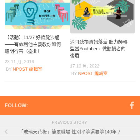
【活動】11/27 好哲凳沙龍
消弭聽損資訊落差 聽力師轉
——有效利他主義教你如何
型當Youtuber，做聽損者的
聰明行善（臺北）
後盾
23 11 月, 2016
17 10 月, 2022
BY
NPOST 編輯室
BY
NPOST 編輯室
FOLLOW:
PREVIOUS STORY
「玻璃天花板」籠罩職場 性別平等還要等140年？