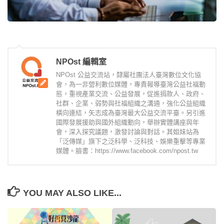
NPOst 編輯室
NPOst 公益交流站，隸屬社團法人臺灣數位文化協
會，為一非營利數位媒體，專責報導臺灣公益社福動
態，重視產業交流、公益發展，促進捐款人、政府、
社群、企業、弱勢與社福組織之溝通，強化公益組織
橫向連結，矢志成為臺灣最大公益交流平臺。另引進
國際發展援助與國外組織動向，舉辦實體講座與年
會，深入探究議題，激發討論與對話。其姐妹站為
「泛傳媒」旗下之泛科學、泛科技、娛樂重擊等專業
媒體。臉書：https://www.facebook.com/npost.tw
YOU MAY ALSO LIKE...