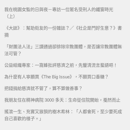
我在桃園女監的日與夜－專訪一位匿名受刑人的鐵窗時光
（上）
《大誌》：幫助街友的一份雜誌？／《社企是門好生意？》書
摘
「財團法人法」三讀通過卻排除宗教團體，是否讓宗教團體無
法可管？
公益組織專家：一窩蜂批評慈濟之前，先釐清流言蜚語吧！
為什麼有人寧願買《The Big Issue》，不願買口香糖？
把錢捐給慈濟就不管了，算不算做善事？
我朋友住在精神病院 3000 多天：生命從住院開始，戞然而止
搖滾一生、充實又狼狽的樹木希林：「人都會死，至少要死成
自己喜歡的樣子。」