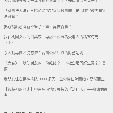
公益組織專家：一窩蜂批評慈濟之前，先釐清流言蜚語吧！
「財團法人法」三讀通過卻排除宗教團體，是否讓宗教團體無
法可管？
把錢捐給慈濟就不管了，算不算做善事？
我在桃園女監的日與夜－專訪一位匿名受刑人的鐵窗時光
（上）
余孟勳專欄／從慈濟看台灣公益組織的財務透明
《大誌》：幫助街友的一份雜誌？／《社企是門好生意？》書
摘
我朋友住在精神病院 3000 多天：生命從住院開始，戞然而止
【被歧視的歷史】中古歐洲地位獨特的「活死人」──痲瘋病患
者