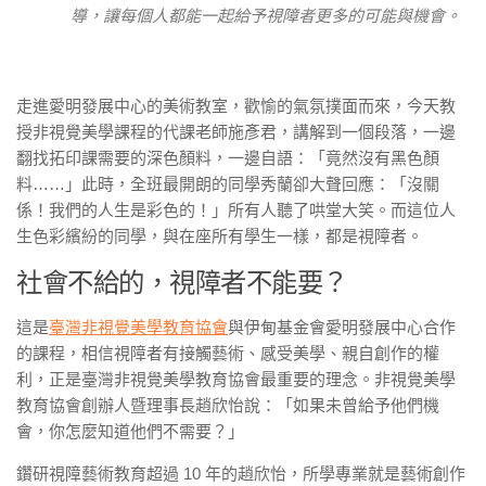
導，讓每個人都能一起給予視障者更多的可能與機會。
走進愛明發展中心的美術教室，歡愉的氣氛撲面而來，今天教
授非視覺美學課程的代課老師施彥君，講解到一個段落，一邊
翻找拓印課需要的深色顏料，一邊自語：「竟然沒有黑色顏
料……」此時，全班最開朗的同學秀蘭卻大聲回應：「沒關
係！我們的人生是彩色的！」所有人聽了哄堂大笑。而這位人
生色彩繽紛的同學，與在座所有學生一樣，都是視障者。
社會不給的，視障者不能要？
這是
臺灣非視覺美學教育協會
與伊甸基金會愛明發展中心合作
的課程，相信視障者有接觸藝術、感受美學、親自創作的權
利，正是臺灣非視覺美學教育協會最重要的理念。非視覺美學
教育協會創辦人暨理事長趙欣怡說：「如果未曾給予他們機
會，你怎麼知道他們不需要？」
鑽研視障藝術教育超過 10 年的趙欣怡，所學專業就是藝術創作