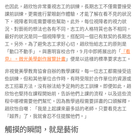
也因此，趙欣怡非常重視志工的訓練，長期志工不僅需要接受
課前訓練，更需進行蒙眼創作體驗，才能了解在看不見的狀況
下，視障者到底需要哪些幫助。此外，每位視障者的視力狀
況、對藝術的想法也各有不同，志工的人格特質也各不相同，
最好的狀況是同一個視障學生，搭配同一個已有默契的長期志
工。另外，為了避免志工求好心切，趙欣怡給志工的原則是
「動口不動手」。與惠明盲校合作，9 月中即將展出的「
『看
見』。微光美學創作展覽計畫
」便是以這樣的標準要求志工。
非視覺美學教育協會自辦的教學課程，每一位志工都需接受這
些訓練，但和其他單位合作時，有時受限於合作單位的資源或
志工招募方法，沒有辦法給予足夠的志工訓練。即便如此，趙
欣怡也堅持在課程開始前，告訴他們上課的流程，以及這些流
程中哪裡需要他們幫忙。因為教學過程需要詳盡的口頭解釋，
趙欣怡自嘲：「我是上起課來最多話的老師。只要看見志工
『越界』了，我就會忍不住提醒他們。」
觸摸的瞬間，就是藝術