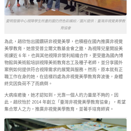
愛明發展中心視障學生所畫的圖仍然色彩繽紛／圖片提供：臺灣非視覺美學教
育協會
為此，趙欣怡出國鑽研非視覺美學，也積極在國內推廣非視覺
美學教育，她曾受普立爾文教基金會之邀，為視障兒童開設美
術課近 6 年，也與其他視障非營利組織合作，更受邀為國內博
物館與美術館培訓視障美術教育志工及種子老師，並分享國外
案例如何提供符合視障需求的展覽與服務。然而，原本就有正
職工作在身的她，在這樣四處為非視覺美學教育奔波後，身體
終究因負荷不了而病倒。
大病痊癒後，她才認知到，光靠一個人的力量是不夠的，因
此，趙欣怡於 2014 年創立「臺灣非視覺美學教育協會」，希望
集合眾人之力，推廣非視覺美學教育，並著手培育師資。