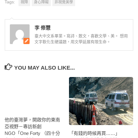
Tags:
視障
身心障礙
非視覺美學
李 修慧
臺大中文系畢業。寫詩、散文，喜歡文學、美。 想用
文字軟化生硬議題，用文學延展有限生命。
YOU MAY ALSO LIKE...
他的臺灣夢，開啟你的東南
亞視野－專訪新創
NGO「One Forty （四十分
「有錢的時候再買……」