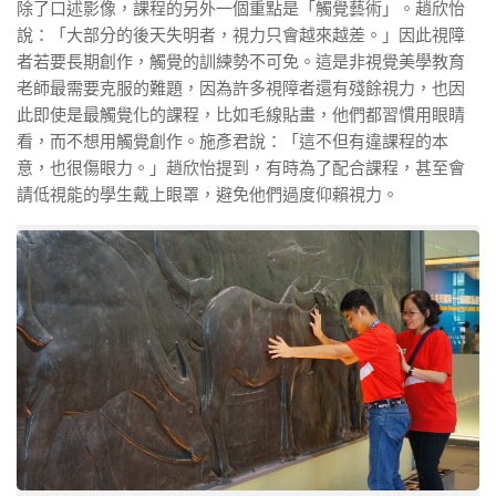
除了口述影像，課程的另外一個重點是「觸覺藝術」。趙欣怡
說：「大部分的後天失明者，視力只會越來越差。」因此視障
者若要長期創作，觸覺的訓練勢不可免。這是非視覺美學教育
老師最需要克服的難題，因為許多視障者還有殘餘視力，也因
此即使是最觸覺化的課程，比如毛線貼畫，他們都習慣用眼睛
看，而不想用觸覺創作。施彥君說：「這不但有違課程的本
意，也很傷眼力。」趙欣怡提到，有時為了配合課程，甚至會
請低視能的學生戴上眼罩，避免他們過度仰賴視力。