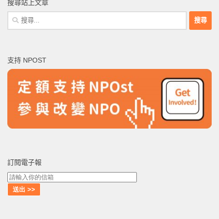
搜尋站上文章
搜
尋
關
鍵
支持 NPOST
字:
訂閱電子報