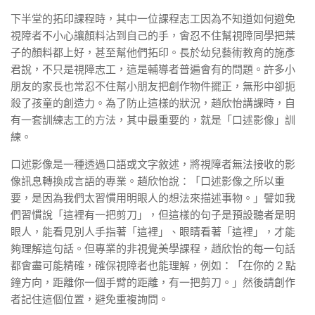
下半堂的拓印課程時，其中一位課程志工因為不知道如何避免
視障者不小心讓顏料沾到自己的手，會忍不住幫視障同學把葉
子的顏料都上好，甚至幫他們拓印。長於幼兒藝術教育的施彥
君說，不只是視障志工，這是輔導者普遍會有的問題。許多小
朋友的家長也常忍不住幫小朋友把創作物件擺正，無形中卻扼
殺了孩童的創造力。為了防止這樣的狀況，趙欣怡講課時，自
有一套訓練志工的方法，其中最重要的，就是「口述影像」訓
練。
口述影像是一種透過口語或文字敘述，將視障者無法接收的影
像訊息轉換成言語的專業。趙欣怡說：「口述影像之所以重
要，是因為我們太習慣用明眼人的想法來描述事物。」譬如我
們習慣說「這裡有一把剪刀」，但這樣的句子是預設聽者是明
眼人，能看見別人手指著「這裡」、眼睛看著「這裡」，才能
夠理解這句話。但專業的非視覺美學課程，趙欣怡的每一句話
都會盡可能精確，確保視障者也能理解，例如：「在你的 2 點
鐘方向，距離你一個手臂的距離，有一把剪刀。」然後請創作
者記住這個位置，避免重複詢問。