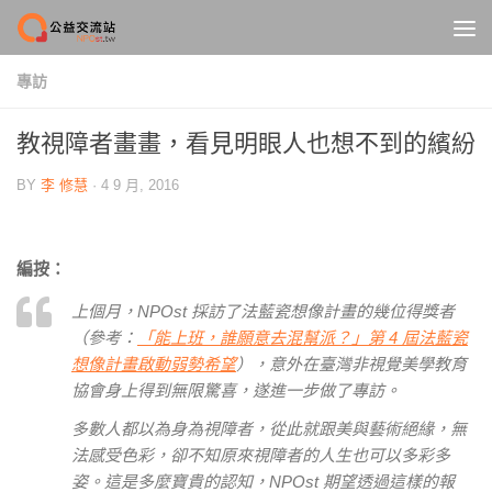
Skip to content
專訪
教視障者畫畫，看見明眼人也想不到的繽紛
BY
李 修慧
·
4 9 月, 2016
編按：
上個月，NPOst 採訪了法藍瓷想像計畫的幾位得獎者
（參考：
「能上班，誰願意去混幫派？」第 4 屆法藍瓷
想像計畫啟動弱勢希望
），意外在臺灣非視覺美學教育
協會身上得到無限驚喜，遂進一步做了專訪。
多數人都以為身為視障者，從此就跟美與藝術絕緣，無
法感受色彩，卻不知原來視障者的人生也可以多彩多
姿。這是多麼寶貴的認知，NPOst 期望透過這樣的報