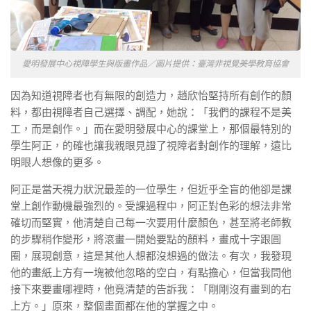
愛明發展中心視障學生與版畫作品／圖片提供：臺灣非視覺美學教育協會
因為知道視障者也有無限的創造力，趙欣怡堅持所有創作的顏
料，都由視障者自己選擇、調配，她說：「我們的課程不是美
工，而是創作。」而在愛明發展中心的課堂上，那個最特別的
學生阿正，的確也讓我親眼見證了視障者對創作的理解，遠比
明眼人想像的更多。
阿正是當天視力狀況最差的一位學生，但近乎全盲的他卻是課
堂上創作動機最強烈的。受課過程中，阿正對色彩的想法非常
確切而堅實，他清楚自己每一次要用什麼顏色，甚至將老師教
的步驟稍作變形，將滾畫一開始要點的顏料，畫成十字跟圓
圈，展現創意，這是其他人想都沒想過的做法。有次，我發現
他的畫紙上方有一塊被他忽略的空白，有點擔心，但當我問他
接下來要畫哪裡時，他竟清楚的告訴我：「剛剛沒有畫到的右
上方。」原來，整個畫面都在他的掌握之中。