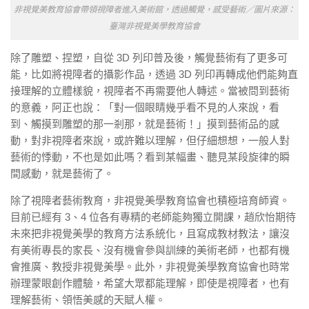
非視覺美教育協會帶領視障者進入美術館，透過觸覺，感受藝術／圖片來源：
臺灣非視覺美學教育協會
除了雕塑、捏塑，自從 3D 列印普及後，觸覺藝術有了更多可
能，比如將視障者的攝影作品，透過 3D 列印再轉成他們能夠直
接理解的立體樣貌，視障者不再需要他人轉述。當被問到藝術
的意義，阿正也說：「對一個眼睛幾乎看不見的人來說，看
到、觸摸到雕塑的那一剎那，就是藝術！」摸到藝術品的感
動，對非視障者來說，或許難以理解，但仔細想想，一般人對
藝術的悸動，不也是如此嗎？看到某幅畫、聽見某段旋律的瞬
間感動，就是藝術了。
除了視障者藝術教育，非視覺美學教育協會也積極培育師資。
目前已經有 3、4 位各有專精的老師能夠獨立開課，趙欣怡期待
未來把非視覺美學的教育方法系統化，且寫成教材教法，讓沒
有美術專長的家長、沒有機會參與訓練的美術老師，也都有機
會推廣、教授非視覺美學。此外，非視覺美學教育協會也時常
辦理蒙眼創作體驗，希望大眾都能理解，即使是視障者，也有
理解藝術、領悟美感的天賦人權。