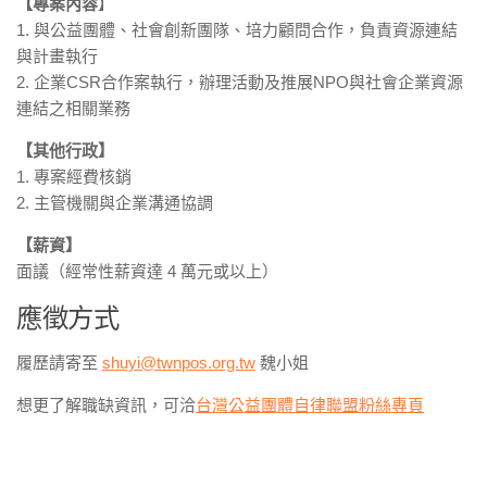
【專案內容
】
1. 與公益團體、社會創新團隊、培力顧問合作，負責資源連結
與計畫執行
2. 企業CSR合作案執行，辦理活動及推展NPO與社會企業資源
連結之相關業務
【其他行政】
1. 專案經費核銷
2. 主管機關與企業溝通協調
【薪資】
面議（經常性薪資達 4 萬元或以上）
應徵方式
履歷請寄至
shuyi@twnpos.org.tw
魏小姐
想更了解職缺資訊，可洽
台灣公益團體自律聯盟粉絲專頁