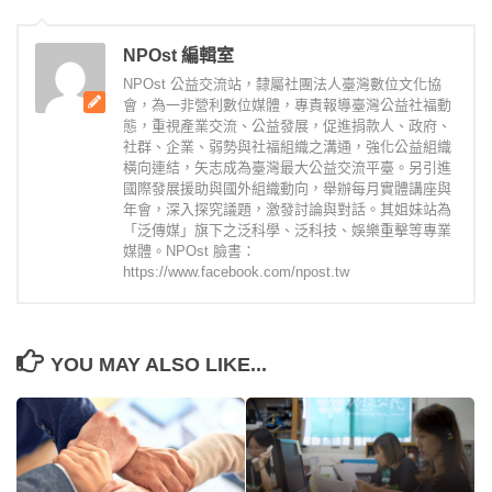
NPOst 編輯室
NPOst 公益交流站，隸屬社團法人臺灣數位文化協
會，為一非營利數位媒體，專責報導臺灣公益社福動
態，重視產業交流、公益發展，促進捐款人、政府、
社群、企業、弱勢與社福組織之溝通，強化公益組織
橫向連結，矢志成為臺灣最大公益交流平臺。另引進
國際發展援助與國外組織動向，舉辦每月實體講座與
年會，深入探究議題，激發討論與對話。其姐妹站為
「泛傳媒」旗下之泛科學、泛科技、娛樂重擊等專業
媒體。NPOst 臉書：
https://www.facebook.com/npost.tw
YOU MAY ALSO LIKE...