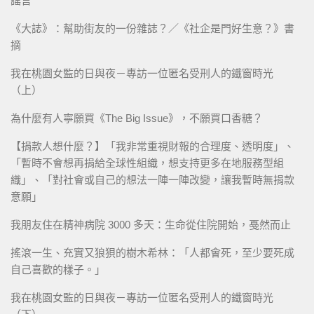
謠言
《大誌》：幫助街友的一份雜誌？／《社企是門好生意？》書
摘
我在桃園女監的日與夜－專訪一位匿名受刑人的鐵窗時光
（上）
為什麼有人寧願買《The Big Issue》，不願買口香糖？
【捐款人想什麼？】「我非常重視財報的合理度、透明度」、
「暫時不會想再捐給全球性組織，想支持更多在地服務型組
織」、「對社會或自己的想法一陣一陣改變，讓我暫時無捐款
意願」
我朋友住在精神病院 3000 多天：生命從住院開始，戞然而止
搖滾一生、充實又狼狽的樹木希林：「人都會死，至少要死成
自己喜歡的樣子。」
我在桃園女監的日與夜－專訪一位匿名受刑人的鐵窗時光