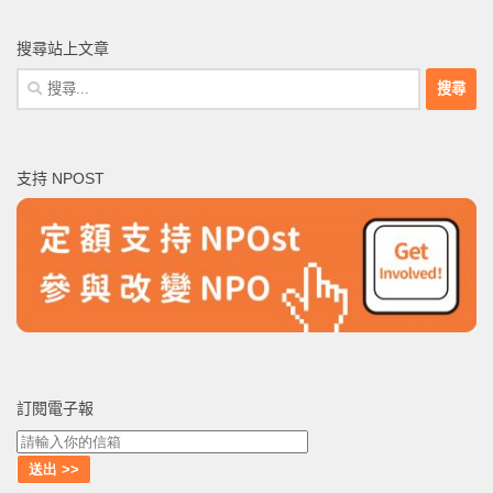
搜尋站上文章
搜
尋
關
鍵
支持 NPOST
字:
訂閱電子報