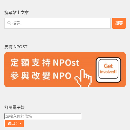
搜尋站上文章
搜
尋
關
鍵
支持 NPOST
字:
訂閱電子報