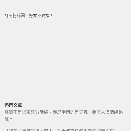
訂閱粉絲團，好文不漏接！
熱門文章
慈濟不是以服裝分階級、靜思堂用的是銅瓦，慈濟人澄清網路
謠言
「我第一次感覺這麼爽！」手天使首位使用者的體驗心得