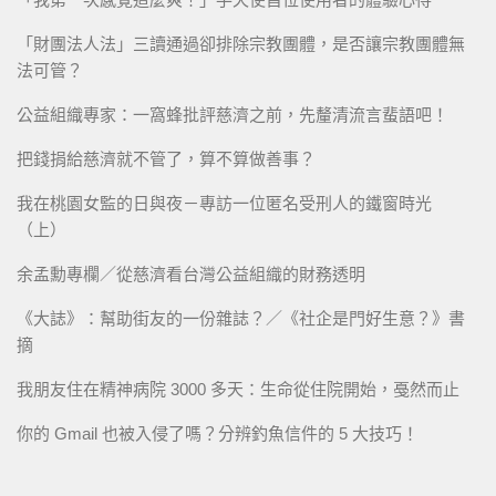
「財團法人法」三讀通過卻排除宗教團體，是否讓宗教團體無
法可管？
公益組織專家：一窩蜂批評慈濟之前，先釐清流言蜚語吧！
把錢捐給慈濟就不管了，算不算做善事？
我在桃園女監的日與夜－專訪一位匿名受刑人的鐵窗時光
（上）
余孟勳專欄／從慈濟看台灣公益組織的財務透明
《大誌》：幫助街友的一份雜誌？／《社企是門好生意？》書
摘
我朋友住在精神病院 3000 多天：生命從住院開始，戞然而止
你的 Gmail 也被入侵了嗎？分辨釣魚信件的 5 大技巧！