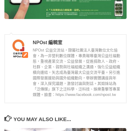
NPOst 編輯室
NPOst 公益交流站，隸屬社團法人臺灣數位文化協
會，為一非營利數位媒體，專責報導臺灣公益社福動
態，重視產業交流、公益發展，促進捐款人、政府、
社群、企業、弱勢與社福組織之溝通，強化公益組織
橫向連結，矢志成為臺灣最大公益交流平臺。另引進
國際發展援助與國外組織動向，舉辦實體講座與年
會，深入探究議題，激發討論與對話。其姐妹站為
「泛傳媒」旗下之泛科學、泛科技、娛樂重擊等專業
媒體。臉書：https://www.facebook.com/npost.tw
YOU MAY ALSO LIKE...