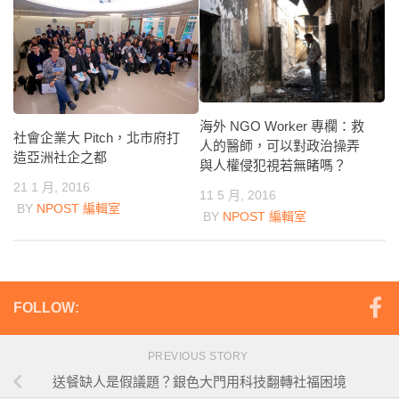
海外 NGO Worker 專欄：救
社會企業大 Pitch，北市府打
人的醫師，可以對政治操弄
造亞洲社企之都
與人權侵犯視若無睹嗎？
21 1 月, 2016
11 5 月, 2016
BY
NPOST 編輯室
BY
NPOST 編輯室
FOLLOW:
PREVIOUS STORY
送餐缺人是假議題？銀色大門用科技翻轉社福困境