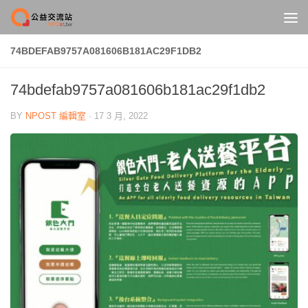
Skip to content
74BDEFAB9757A081606B181AC29F1DB2
74bdefab9757a081606b181ac29f1db2
BY
NPOST 編輯室
·
17 3 月, 2022