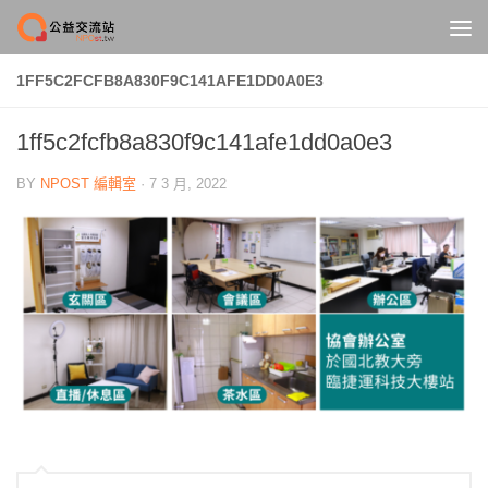
Skip to content
1FF5C2FCFB8A830F9C141AFE1DD0A0E3
1ff5c2fcfb8a830f9c141afe1dd0a0e3
BY
NPOST 編輯室
·
7 3 月, 2022