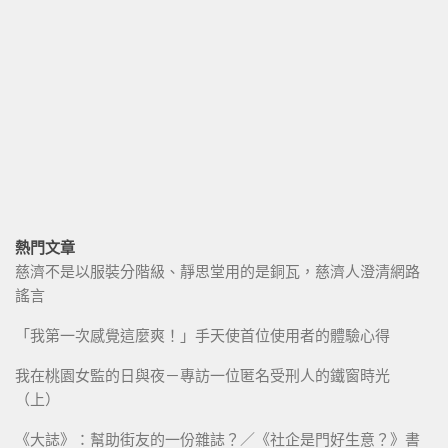
熱門文章
慈濟不是以服裝分階級、靜思堂用的是銅瓦，慈濟人澄清網路
謠言
「我第一次感覺這麼爽！」手天使首位使用者的體驗心得
我在桃園女監的日與夜－專訪一位匿名受刑人的鐵窗時光
（上）
《大誌》：幫助街友的一份雜誌？／《社企是門好生意？》書