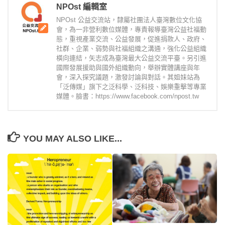
NPOst 編輯室
NPOst 公益交流站，隸屬社團法人臺灣數位文化協
會，為一非營利數位媒體，專責報導臺灣公益社福動
態，重視產業交流、公益發展，促進捐款人、政府、
社群、企業、弱勢與社福組織之溝通，強化公益組織
橫向連結，矢志成為臺灣最大公益交流平臺。另引進
國際發展援助與國外組織動向，舉辦實體講座與年
會，深入探究議題，激發討論與對話。其姐妹站為
「泛傳媒」旗下之泛科學、泛科技、娛樂重擊等專業
媒體。臉書：https://www.facebook.com/npost.tw
YOU MAY ALSO LIKE...