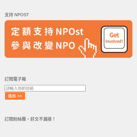
關
鍵
支持 NPOST
字:
訂閱電子報
訂閱粉絲團，好文不漏接！