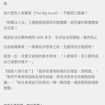
摘
為什麼有人寧願買《The Big Issue》，不願買口香糖？
「財團法人法」三讀通過卻排除宗教團體，是否讓宗教團體無
法可管？
我朋友住在精神病院 3000 多天：生命從住院開始，戞然而止
公益組織專家：一窩蜂批評慈濟之前，先釐清流言蜚語吧！
搖滾一生、充實又狼狽的樹木希林：「人都會死，至少要死成
自己喜歡的樣子。」
【捐款人想什麼？】「我非常重視財報的合理度、透明度」、
「暫時不會想再捐給全球性組織，想支持更多在地服務型組
織」、「對社會或自己的想法一陣一陣改變，讓我暫時無捐款
意願」