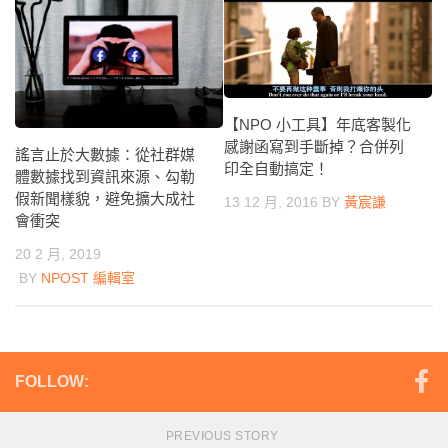
【NPO 小工具】年底客製化
感謝函寫到手斷掉？合併列
謠言止於大數據：從社群媒
印全自動搞定！
體數據找到資訊來源、勾勒
假新聞樣貌，避免擴大成社
13 12 月, 2016
BY
黃宸謙
會衝突
20 2 月, 2019
BY
NPOST 編輯室
FOLLOW:
PREVIOUS STORY