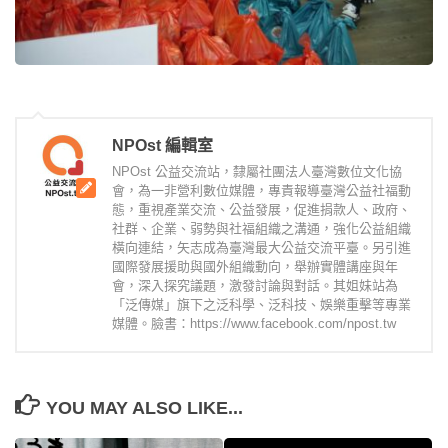
NPOst 編輯室
NPOst 公益交流站，隸屬社團法人臺灣數位文化協
會，為一非營利數位媒體，專責報導臺灣公益社福動
態，重視產業交流、公益發展，促進捐款人、政府、
社群、企業、弱勢與社福組織之溝通，強化公益組織
橫向連結，矢志成為臺灣最大公益交流平臺。另引進
國際發展援助與國外組織動向，舉辦實體講座與年
會，深入探究議題，激發討論與對話。其姐妹站為
「泛傳媒」旗下之泛科學、泛科技、娛樂重擊等專業
媒體。臉書：https://www.facebook.com/npost.tw
YOU MAY ALSO LIKE...