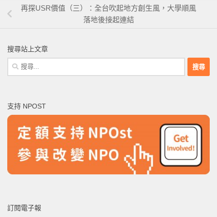
再探USR價值（三）：全台吹起地方創生風，大學順風
落地後接起連結
搜尋站上文章
搜
尋
關
鍵
支持 NPOST
字:
訂閱電子報