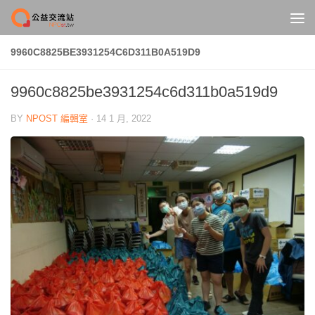
Skip to content
9960C8825BE3931254C6D311B0A519D9
9960c8825be3931254c6d311b0a519d9
BY
NPOST 編輯室
·
14 1 月, 2022