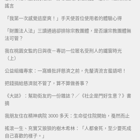
謠言
「我第一次感覺這麼爽！」手天使首位使用者的體驗心得
「財團法人法」三讀通過卻排除宗教團體，是否讓宗教團體無
法可管？
我在桃園女監的日與夜－專訪一位匿名受刑人的鐵窗時光
（上）
公益組織專家：一窩蜂批評慈濟之前，先釐清流言蜚語吧！
把錢捐給慈濟就不管了，算不算做善事？
《大誌》：幫助街友的一份雜誌？／《社企是門好生意？》書
摘
我朋友住在精神病院 3000 多天：生命從住院開始，戞然而止
搖滾一生、充實又狼狽的樹木希林：「人都會死，至少要死成
自己喜歡的樣子。」