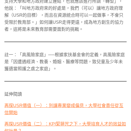
支持大學和地方政府建立連結，也就應該進行所謂「轉型」，
他說：「叫地方政府來的好處是，我們（可以）讓地方政府理
解（USR的目標），而且在資源統合時可以一起做事，不會只
受限於教育部。」如何讓USR走得更遠，成為地方創生的協力
者，這將是未來教育部需要面對的挑戰。
註一：「高風險家庭」──根據家扶基金會的定義，高風險家庭
是「因遭遇經濟、教養、婚姻、醫療等問題，致兒童及少年未
獲適當照護之虞之家庭」。
延伸閱讀
再探USR價值（一）：別讓專業變成偏見，大學社會責任從互
信開始
再探USR價值（二）：KPI緊箍咒之下，大學培育人才的效益如
何計量？