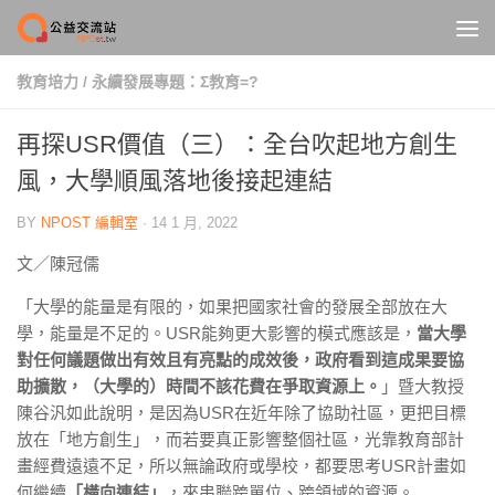
Skip to content
教育培力
/
永續發展專題：Σ教育=?
再探USR價值（三）：全台吹起地方創生
風，大學順風落地後接起連結
BY
NPOST 編輯室
·
14 1 月, 2022
文／陳冠儒
「大學的能量是有限的，如果把國家社會的發展全部放在大
學，能量是不足的。USR能夠更大影響的模式應該是，
當大學
對任何議題做出有效且有亮點的成效後，政府看到這成果要協
助擴散，（大學的）時間不該花費在爭取資源上。
」暨大教授
陳谷汎如此說明，是因為USR在近年除了協助社區，更把目標
放在「地方創生」，而若要真正影響整個社區，光靠教育部計
畫經費遠遠不足，所以無論政府或學校，都要思考USR計畫如
何繼續
「橫向連結」
，來串聯跨單位、跨領域的資源。