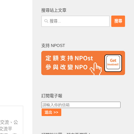
搜尋站上文章
搜
尋
關
鍵
支持 NPOST
字:
訂閱電子報
業交流、公
交流平