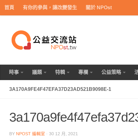
首頁
有你的參與，讓改變發生
關於 NPOst
Skip to content
時事
議題
特輯
專欄
公益策略
3A170A9FE4F47EFA37D23AD521B9098E-1
3a170a9fe4f47efa37d2
BY
NPOST 編輯室
·
30 12 月, 2021