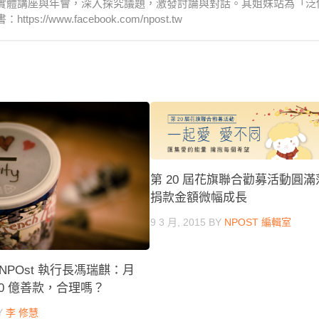
實體講座與年會，深入探究議題，激發討論與對話。其姐妹站為「泛
www.facebook.com/npost.tw
第 20 屆花旗聯合勸募活動圓
捐款金額微幅成長
9 3 月, 2015
BY
NPOST 編輯室
POst 執行長馮瑞麒：月
 10 億善款，合理嗎？
Y
李 修慧