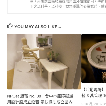
臺。另引進國際發展援助與國外組織動向，舉辦
下之泛科學、泛科技、娛樂重擊等專業媒體。臉書：https://
YOU MAY ALSO LIKE...
【活動現場】N
薪 3 萬管理
NPOst 週報 No. 38：台中市無障礙通
用設計股成立延宕 家扶協助成立國內
6 10 月, 2016
B