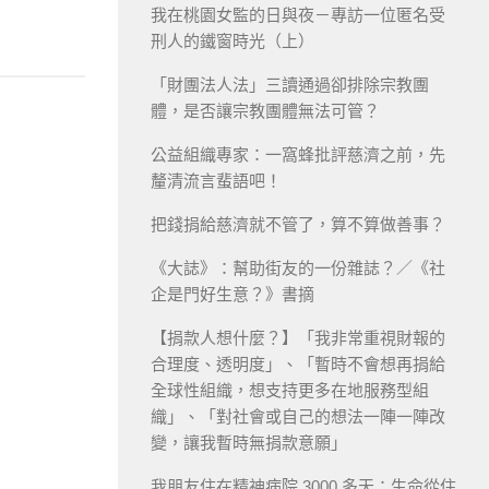
我在桃園女監的日與夜－專訪一位匿名受
刑人的鐵窗時光（上）
「財團法人法」三讀通過卻排除宗教團
體，是否讓宗教團體無法可管？
公益組織專家：一窩蜂批評慈濟之前，先
釐清流言蜚語吧！
把錢捐給慈濟就不管了，算不算做善事？
《大誌》：幫助街友的一份雜誌？／《社
企是門好生意？》書摘
【捐款人想什麼？】「我非常重視財報的
合理度、透明度」、「暫時不會想再捐給
全球性組織，想支持更多在地服務型組
織」、「對社會或自己的想法一陣一陣改
變，讓我暫時無捐款意願」
我朋友住在精神病院 3000 多天：生命從住