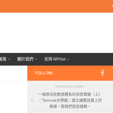
幫推
關於我們
支持 NPOst
FOLLOW:
PREVIOUS STORY
一場原住民教育體系的自發實驗（上）
／Tamorak共學園：語文課應該要上阿
美語，那我們就這樣教。