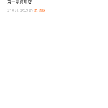
第一家待用店
17 6 月, 2013
BY
羅 佩琪